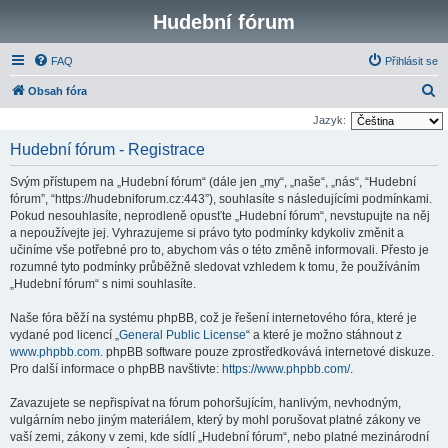
Hudební fórum
FAQ
Přihlásit se
H
Obsah fóra
l
Jazyk:
e
Hudební fórum - Registrace
d
Svým přístupem na „Hudební fórum“ (dále jen „my“, „naše“, „nás“, “Hudební
a
fórum”, “https://hudebniforum.cz:443”), souhlasíte s následujícími podmínkami.
t
Pokud nesouhlasíte, neprodleně opusťte „Hudební fórum“, nevstupujte na něj
a nepoužívejte jej. Vyhrazujeme si právo tyto podmínky kdykoliv změnit a
učiníme vše potřebné pro to, abychom vás o této změně informovali. Přesto je
rozumné tyto podmínky průběžně sledovat vzhledem k tomu, že používáním
„Hudební fórum“ s nimi souhlasíte.
Naše fóra běží na systému phpBB, což je řešení internetového fóra, které je
vydané pod licencí „
General Public License
“ a které je možno stáhnout z
www.phpbb.com
. phpBB software pouze zprostředkovává internetové diskuze.
Pro další informace o phpBB navštivte:
https://www.phpbb.com/
.
Zavazujete se nepřispívat na fórum pohoršujícím, hanlivým, nevhodným,
vulgárním nebo jiným materiálem, který by mohl porušovat platné zákony ve
vaší zemi, zákony v zemi, kde sídlí „Hudební fórum“, nebo platné mezinárodní