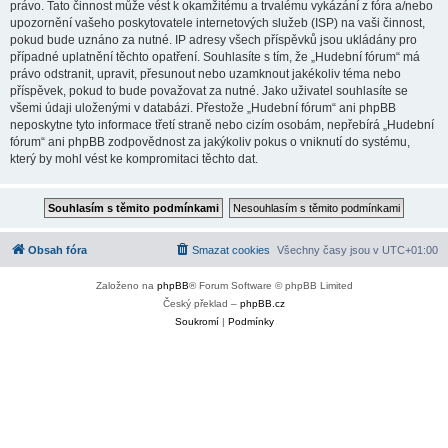
právo. Tato činnost může vést k okamžitému a trvalému vykázání z fóra a/nebo
upozornění vašeho poskytovatele internetových služeb (ISP) na vaši činnost,
pokud bude uznáno za nutné. IP adresy všech příspěvků jsou ukládány pro
případné uplatnění těchto opatření. Souhlasíte s tím, že „Hudební fórum“ má
právo odstranit, upravit, přesunout nebo uzamknout jakékoliv téma nebo
příspěvek, pokud to bude považovat za nutné. Jako uživatel souhlasíte se
všemi údaji uloženými v databázi. Přestože „Hudební fórum“ ani phpBB
neposkytne tyto informace třetí straně nebo cizím osobám, nepřebírá „Hudební
fórum“ ani phpBB zodpovědnost za jakýkoliv pokus o vniknutí do systému,
který by mohl vést ke kompromitaci těchto dat.
Obsah fóra
Smazat cookies
Všechny časy jsou v
UTC+01:00
Založeno na
phpBB
® Forum Software © phpBB Limited
Český překlad –
phpBB.cz
Soukromí
|
Podmínky