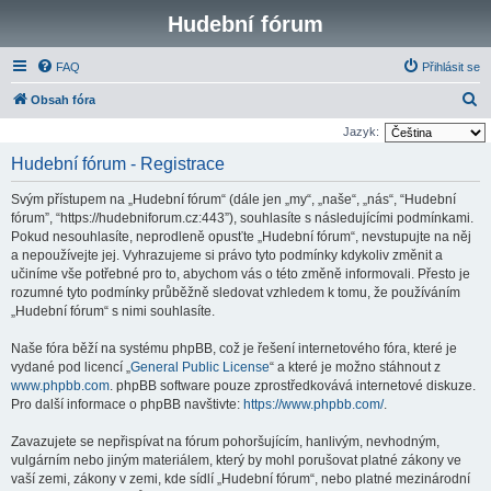
Hudební fórum
FAQ
Přihlásit se
H
Obsah fóra
l
Jazyk:
e
Hudební fórum - Registrace
d
Svým přístupem na „Hudební fórum“ (dále jen „my“, „naše“, „nás“, “Hudební
a
fórum”, “https://hudebniforum.cz:443”), souhlasíte s následujícími podmínkami.
t
Pokud nesouhlasíte, neprodleně opusťte „Hudební fórum“, nevstupujte na něj
a nepoužívejte jej. Vyhrazujeme si právo tyto podmínky kdykoliv změnit a
učiníme vše potřebné pro to, abychom vás o této změně informovali. Přesto je
rozumné tyto podmínky průběžně sledovat vzhledem k tomu, že používáním
„Hudební fórum“ s nimi souhlasíte.
Naše fóra běží na systému phpBB, což je řešení internetového fóra, které je
vydané pod licencí „
General Public License
“ a které je možno stáhnout z
www.phpbb.com
. phpBB software pouze zprostředkovává internetové diskuze.
Pro další informace o phpBB navštivte:
https://www.phpbb.com/
.
Zavazujete se nepřispívat na fórum pohoršujícím, hanlivým, nevhodným,
vulgárním nebo jiným materiálem, který by mohl porušovat platné zákony ve
vaší zemi, zákony v zemi, kde sídlí „Hudební fórum“, nebo platné mezinárodní