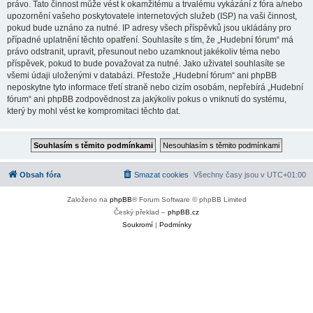
právo. Tato činnost může vést k okamžitému a trvalému vykázání z fóra a/nebo
upozornění vašeho poskytovatele internetových služeb (ISP) na vaši činnost,
pokud bude uznáno za nutné. IP adresy všech příspěvků jsou ukládány pro
případné uplatnění těchto opatření. Souhlasíte s tím, že „Hudební fórum“ má
právo odstranit, upravit, přesunout nebo uzamknout jakékoliv téma nebo
příspěvek, pokud to bude považovat za nutné. Jako uživatel souhlasíte se
všemi údaji uloženými v databázi. Přestože „Hudební fórum“ ani phpBB
neposkytne tyto informace třetí straně nebo cizím osobám, nepřebírá „Hudební
fórum“ ani phpBB zodpovědnost za jakýkoliv pokus o vniknutí do systému,
který by mohl vést ke kompromitaci těchto dat.
Obsah fóra
Smazat cookies
Všechny časy jsou v
UTC+01:00
Založeno na
phpBB
® Forum Software © phpBB Limited
Český překlad –
phpBB.cz
Soukromí
|
Podmínky