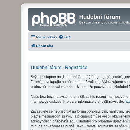
Hudební fórum
Diskuze o všem, co souvisí s hudbo
Rychlé odkazy
FAQ
Obsah fóra
Hudební fórum - Registrace
Svým přístupem na „Hudební fórum“ (dále jen „my“, „naše“, „ná
fórum“, nevstupujte na něj a nepoužívejte jej. Vyhrazujeme si 
průběžně sledovat vzhledem k tomu, že používáním „Hudební fó
Naše fóra běží na systému phpBB, což je řešení internetového fó
internetové diskuze. Pro další informace o phpBB navštivte:
htt
Zavazujete se nepřispívat na fórum pohoršujícím, hanlivým, ne
platné mezinárodní právo. Tato činnost může vést k okamžitému
adresy všech příspěvků jsou ukládány pro případné uplatnění t
to bude považovat za nutné. Jako uživatel souhlasíte se všemi