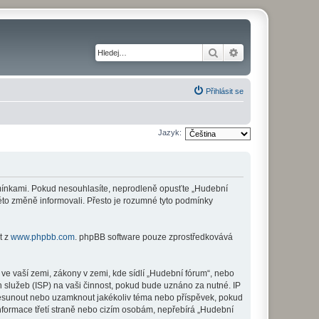
Hledat
Pokročilé hledání
Přihlásit se
Jazyk:
odmínkami. Pokud nesouhlasíte, neprodleně opusťte „Hudební
této změně informovali. Přesto je rozumné tyto podmínky
t z
www.phpbb.com
. phpBB software pouze zprostředkovává
ve vaší zemi, zákony v zemi, kde sídlí „Hudební fórum“, nebo
 služeb (ISP) na vaši činnost, pokud bude uznáno za nutné. IP
 přesunout nebo uzamknout jakékoliv téma nebo příspěvek, pokud
nformace třetí straně nebo cizím osobám, nepřebírá „Hudební