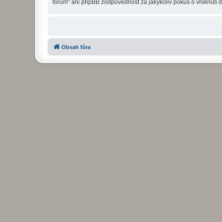
fórum“ ani phpBB zodpovědnost za jakýkoliv pokus o vniknutí d
Obsah fóra