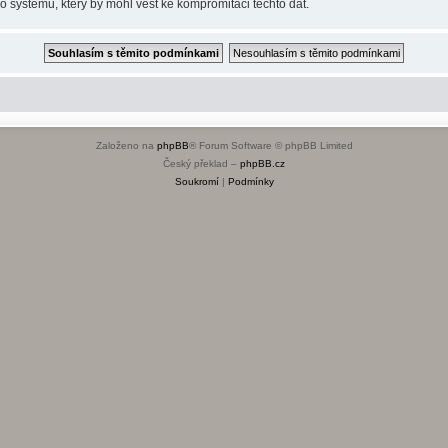
o systému, který by mohl vést ke kompromitaci těchto dat.
Založeno na
phpBB
® Forum Software © phpBB Limited
Český překlad –
phpBB.cz
Soukromí
|
Podmínky