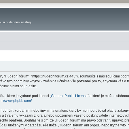
u a hudebními nástroji.
s“, “Hudební fórum”, “https://hudebniforum.cz:443”), souhlasíte s následujícími p
právo tyto podmínky kdykoliv změnit a učiníme vše potřebné pro to, abychom vás o 
rum“ s nimi souhlasíte.
ra, které je vydané pod licencí „
General Public License
“ a které je možno stáhnou
ps://www.phpbb.com/
.
vhodným, vulgárním nebo jiným materiálem, který by mohl porušovat platné zákony 
 a trvalému vykázání z fóra a/nebo upozornění vašeho poskytovatele internetových
ěchto opatření. Souhlasíte s tím, že „Hudební fórum“ má právo odstranit, upravit,
 údaji uloženými v databázi. Přestože „Hudební fórum“ ani phpBB neposkytne tyto i