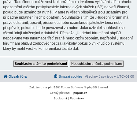
právo. Tato činnost může vést k okamžitému a trvalému vykázání z fóra a/nebo
upozornění vašeho poskytovatele internetových služeb (ISP) na vaši činnost,
pokud bude uznáno za nutné. IP adresy všech příspěvků jsou ukládány pro
případné uplatnění těchto opatření. Souhlasíte s tím, že „Hudební fórum“ má
právo odstranit, upravit, přesunout nebo uzamknout jakékoliv téma nebo
příspěvek, pokud to bude považovat za nutné. Jako uživatel souhlasíte se
všemi údaji uloženými v databázi. Přestože „Hudební fórum“ ani phpBB
neposkytne tyto informace třetí straně nebo cizím osobám, nepřebírá „Hudební
fórum“ ani phpBB zodpovědnost za jakýkoliv pokus o vniknutí do systému,
který by mohl vést ke kompromitaci těchto dat.
Obsah fóra
Smazat cookies
Všechny časy jsou v
UTC+01:00
Založeno na
phpBB
® Forum Software © phpBB Limited
Český překlad –
phpBB.cz
Soukromí
|
Podmínky