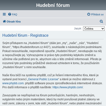
Hudební fórum
FAQ
Přihlásit se
H
Obsah fóra
l
Jazyk:
e
Hudební fórum - Registrace
d
Svým přístupem na „Hudební fórum“ (dále jen „my“, „naše“, „nás“, “Hudební
a
fórum”, “https://hudebniforum.cz:443”), souhlasíte s následujícími podmínkami.
t
Pokud nesouhlasíte, neprodleně opusťte „Hudební fórum“, nevstupujte na něj
a nepoužívejte jej. Vyhrazujeme si právo tyto podmínky kdykoliv změnit a
učiníme vše potřebné pro to, abychom vás o této změně informovali. Přesto je
rozumné tyto podmínky průběžně sledovat vzhledem k tomu, že používáním
„Hudební fórum“ s nimi souhlasíte.
Naše fóra běží na systému phpBB, což je řešení internetového fóra, které je
vydané pod licencí „
General Public License
“ a které je možno stáhnout z
www.phpbb.com
. phpBB software pouze zprostředkovává internetové diskuze.
Pro další informace o phpBB navštivte:
https://www.phpbb.com/
.
Zavazujete se nepřispívat na fórum pohoršujícím, hanlivým, nevhodným,
vulgárním nebo jiným materiálem, který by mohl porušovat platné zákony ve
vaší zemi, zákony v zemi, kde sídlí „Hudební fórum“, nebo platné mezinárodní