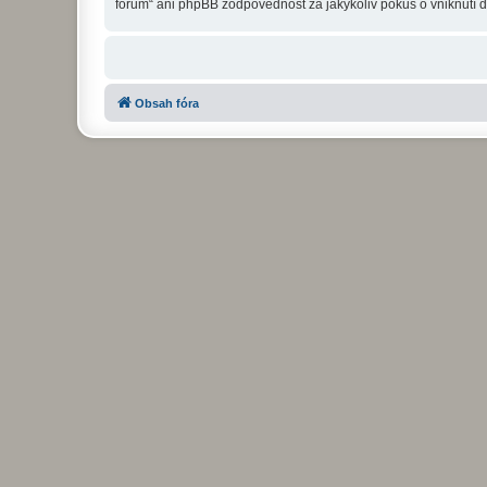
fórum“ ani phpBB zodpovědnost za jakýkoliv pokus o vniknutí d
Obsah fóra