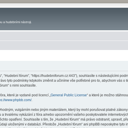
u a hudebními nástroji.
s“, “Hudební fórum”, “https://hudebniforum.cz:443”), souhlasíte s následujícími p
právo tyto podmínky kdykoliv změnit a učiníme vše potřebné pro to, abychom vás o 
rum“ s nimi souhlasíte.
ra, které je vydané pod licencí „
General Public License
“ a které je možno stáhnou
ps://www.phpbb.com/
.
vhodným, vulgárním nebo jiným materiálem, který by mohl porušovat platné zákony 
 a trvalému vykázání z fóra a/nebo upozornění vašeho poskytovatele internetových
ěchto opatření. Souhlasíte s tím, že „Hudební fórum“ má právo odstranit, upravit,
 údaji uloženými v databázi. Přestože „Hudební fórum“ ani phpBB neposkytne tyto i