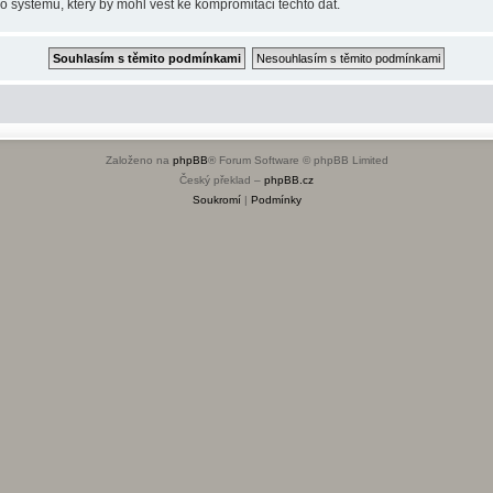
o systému, který by mohl vést ke kompromitaci těchto dat.
Založeno na
phpBB
® Forum Software © phpBB Limited
Český překlad –
phpBB.cz
Soukromí
|
Podmínky