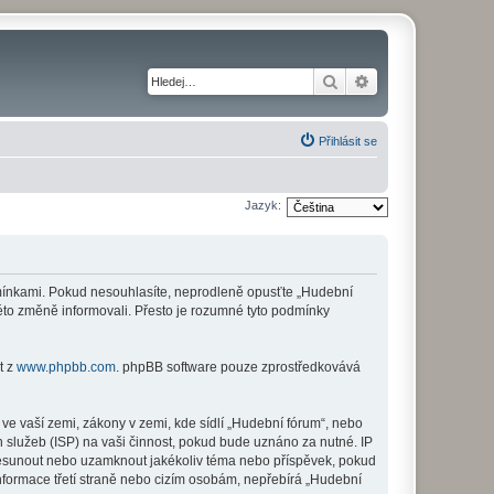
Hledat
Pokročilé hledání
Přihlásit se
Jazyk:
odmínkami. Pokud nesouhlasíte, neprodleně opusťte „Hudební
této změně informovali. Přesto je rozumné tyto podmínky
t z
www.phpbb.com
. phpBB software pouze zprostředkovává
ve vaší zemi, zákony v zemi, kde sídlí „Hudební fórum“, nebo
 služeb (ISP) na vaši činnost, pokud bude uznáno za nutné. IP
 přesunout nebo uzamknout jakékoliv téma nebo příspěvek, pokud
nformace třetí straně nebo cizím osobám, nepřebírá „Hudební