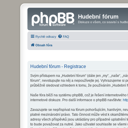
Hudební fórum
Diskuze o všem, co souvisí s hudbo
Rychlé odkazy
FAQ
Obsah fóra
Hudební fórum - Registrace
Svým přístupem na „Hudební fórum“ (dále jen „my“, „naše“, „ná
fórum“, nevstupujte na něj a nepoužívejte jej. Vyhrazujeme si 
průběžně sledovat vzhledem k tomu, že používáním „Hudební fó
Naše fóra běží na systému phpBB, což je řešení internetového fó
internetové diskuze. Pro další informace o phpBB navštivte:
htt
Zavazujete se nepřispívat na fórum pohoršujícím, hanlivým, ne
platné mezinárodní právo. Tato činnost může vést k okamžitému
adresy všech příspěvků jsou ukládány pro případné uplatnění t
to bude považovat za nutné. Jako uživatel souhlasíte se všemi