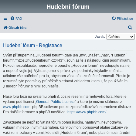
Hudební fórum
FAQ
Přihlásit se
H
Obsah fóra
l
Jazyk:
e
Hudební fórum - Registrace
d
Svým přístupem na „Hudební fórum“ (dále jen „my“, „naše“, „nás“, “Hudební
a
fórum”, “https://hudebniforum.cz:443”), souhlasíte s následujícími podmínkami.
t
Pokud nesouhlasíte, neprodleně opusťte „Hudební fórum“, nevstupujte na něj
a nepoužívejte jej. Vyhrazujeme si právo tyto podmínky kdykoliv změnit a
učiníme vše potřebné pro to, abychom vás o této změně informovali. Přesto je
rozumné tyto podmínky průběžně sledovat vzhledem k tomu, že používáním
„Hudební fórum“ s nimi souhlasíte.
Naše fóra běží na systému phpBB, což je řešení internetového fóra, které je
vydané pod licencí „
General Public License
“ a které je možno stáhnout z
www.phpbb.com
. phpBB software pouze zprostředkovává internetové diskuze.
Pro další informace o phpBB navštivte:
https://www.phpbb.com/
.
Zavazujete se nepřispívat na fórum pohoršujícím, hanlivým, nevhodným,
vulgárním nebo jiným materiálem, který by mohl porušovat platné zákony ve
vaší zemi, zákony v zemi, kde sídlí „Hudební fórum“, nebo platné mezinárodní