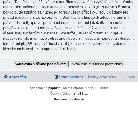
právo. Tato činnost může vést k okamžitému a trvalému vykázání z fóra a/nebo
upozornění vašeho poskytovatele internetových služeb (ISP) na vaši činnost,
pokud bude uznáno za nutné. IP adresy všech příspěvků jsou ukládány pro
případné uplatnění těchto opatření. Souhlasíte s tím, že „Hudební fórum“ má
právo odstranit, upravit, přesunout nebo uzamknout jakékoliv téma nebo
příspěvek, pokud to bude považovat za nutné. Jako uživatel souhlasíte se
všemi údaji uloženými v databázi. Přestože „Hudební fórum“ ani phpBB
neposkytne tyto informace třetí straně nebo cizím osobám, nepřebírá „Hudební
fórum“ ani phpBB zodpovědnost za jakýkoliv pokus o vniknutí do systému,
který by mohl vést ke kompromitaci těchto dat.
Obsah fóra
Smazat cookies
Všechny časy jsou v
UTC+01:00
Založeno na
phpBB
® Forum Software © phpBB Limited
Český překlad –
phpBB.cz
Soukromí
|
Podmínky