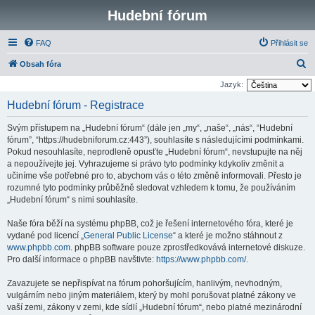
Hudební fórum
FAQ
Přihlásit se
H
Obsah fóra
l
Jazyk:
e
Hudební fórum - Registrace
d
Svým přístupem na „Hudební fórum“ (dále jen „my“, „naše“, „nás“, “Hudební
a
fórum”, “https://hudebniforum.cz:443”), souhlasíte s následujícími podmínkami.
t
Pokud nesouhlasíte, neprodleně opusťte „Hudební fórum“, nevstupujte na něj
a nepoužívejte jej. Vyhrazujeme si právo tyto podmínky kdykoliv změnit a
učiníme vše potřebné pro to, abychom vás o této změně informovali. Přesto je
rozumné tyto podmínky průběžně sledovat vzhledem k tomu, že používáním
„Hudební fórum“ s nimi souhlasíte.
Naše fóra běží na systému phpBB, což je řešení internetového fóra, které je
vydané pod licencí „
General Public License
“ a které je možno stáhnout z
www.phpbb.com
. phpBB software pouze zprostředkovává internetové diskuze.
Pro další informace o phpBB navštivte:
https://www.phpbb.com/
.
Zavazujete se nepřispívat na fórum pohoršujícím, hanlivým, nevhodným,
vulgárním nebo jiným materiálem, který by mohl porušovat platné zákony ve
vaší zemi, zákony v zemi, kde sídlí „Hudební fórum“, nebo platné mezinárodní