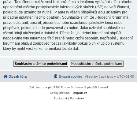
právo. Tato činnost může vést k okamžitému a trvalému vykázání z fóra a/nebo
upozornění vašeho poskytovatele internetových služeb (ISP) na vaši činnost,
pokud bude uznáno za nutné. IP adresy všech příspěvků jsou ukládány pro
případné uplatnění těchto opatření. Souhlasíte s tím, že „Hudební fórum“ má
právo odstranit, upravit, přesunout nebo uzamknout jakékoliv téma nebo
příspěvek, pokud to bude považovat za nutné. Jako uživatel souhlasíte se
všemi údaji uloženými v databázi. Přestože „Hudební fórum“ ani phpBB
neposkytne tyto informace třetí straně nebo cizím osobám, nepřebírá „Hudební
fórum“ ani phpBB zodpovědnost za jakýkoliv pokus o vniknutí do systému,
který by mohl vést ke kompromitaci těchto dat.
Obsah fóra
Smazat cookies
Všechny časy jsou v
UTC+01:00
Založeno na
phpBB
® Forum Software © phpBB Limited
Český překlad –
phpBB.cz
Soukromí
|
Podmínky