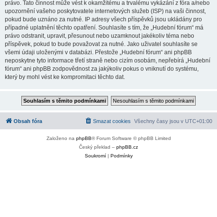
právo. Tato činnost může vést k okamžitému a trvalému vykázání z fóra a/nebo
upozornění vašeho poskytovatele internetových služeb (ISP) na vaši činnost,
pokud bude uznáno za nutné. IP adresy všech příspěvků jsou ukládány pro
případné uplatnění těchto opatření. Souhlasíte s tím, že „Hudební fórum“ má
právo odstranit, upravit, přesunout nebo uzamknout jakékoliv téma nebo
příspěvek, pokud to bude považovat za nutné. Jako uživatel souhlasíte se
všemi údaji uloženými v databázi. Přestože „Hudební fórum“ ani phpBB
neposkytne tyto informace třetí straně nebo cizím osobám, nepřebírá „Hudební
fórum“ ani phpBB zodpovědnost za jakýkoliv pokus o vniknutí do systému,
který by mohl vést ke kompromitaci těchto dat.
Obsah fóra
Smazat cookies
Všechny časy jsou v
UTC+01:00
Založeno na
phpBB
® Forum Software © phpBB Limited
Český překlad –
phpBB.cz
Soukromí
|
Podmínky