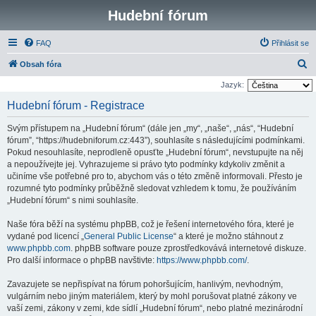
Hudební fórum
FAQ
Přihlásit se
H
Obsah fóra
l
Jazyk:
e
Hudební fórum - Registrace
d
Svým přístupem na „Hudební fórum“ (dále jen „my“, „naše“, „nás“, “Hudební
a
fórum”, “https://hudebniforum.cz:443”), souhlasíte s následujícími podmínkami.
t
Pokud nesouhlasíte, neprodleně opusťte „Hudební fórum“, nevstupujte na něj
a nepoužívejte jej. Vyhrazujeme si právo tyto podmínky kdykoliv změnit a
učiníme vše potřebné pro to, abychom vás o této změně informovali. Přesto je
rozumné tyto podmínky průběžně sledovat vzhledem k tomu, že používáním
„Hudební fórum“ s nimi souhlasíte.
Naše fóra běží na systému phpBB, což je řešení internetového fóra, které je
vydané pod licencí „
General Public License
“ a které je možno stáhnout z
www.phpbb.com
. phpBB software pouze zprostředkovává internetové diskuze.
Pro další informace o phpBB navštivte:
https://www.phpbb.com/
.
Zavazujete se nepřispívat na fórum pohoršujícím, hanlivým, nevhodným,
vulgárním nebo jiným materiálem, který by mohl porušovat platné zákony ve
vaší zemi, zákony v zemi, kde sídlí „Hudební fórum“, nebo platné mezinárodní