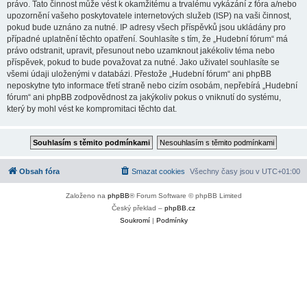
právo. Tato činnost může vést k okamžitému a trvalému vykázání z fóra a/nebo
upozornění vašeho poskytovatele internetových služeb (ISP) na vaši činnost,
pokud bude uznáno za nutné. IP adresy všech příspěvků jsou ukládány pro
případné uplatnění těchto opatření. Souhlasíte s tím, že „Hudební fórum“ má
právo odstranit, upravit, přesunout nebo uzamknout jakékoliv téma nebo
příspěvek, pokud to bude považovat za nutné. Jako uživatel souhlasíte se
všemi údaji uloženými v databázi. Přestože „Hudební fórum“ ani phpBB
neposkytne tyto informace třetí straně nebo cizím osobám, nepřebírá „Hudební
fórum“ ani phpBB zodpovědnost za jakýkoliv pokus o vniknutí do systému,
který by mohl vést ke kompromitaci těchto dat.
Obsah fóra
Smazat cookies
Všechny časy jsou v
UTC+01:00
Založeno na
phpBB
® Forum Software © phpBB Limited
Český překlad –
phpBB.cz
Soukromí
|
Podmínky