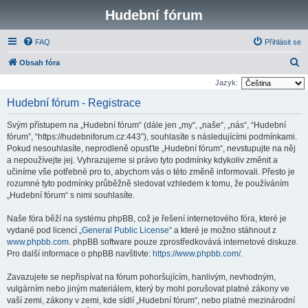
Hudební fórum
FAQ
Přihlásit se
H
Obsah fóra
l
Jazyk:
e
Hudební fórum - Registrace
d
Svým přístupem na „Hudební fórum“ (dále jen „my“, „naše“, „nás“, “Hudební
a
fórum”, “https://hudebniforum.cz:443”), souhlasíte s následujícími podmínkami.
t
Pokud nesouhlasíte, neprodleně opusťte „Hudební fórum“, nevstupujte na něj
a nepoužívejte jej. Vyhrazujeme si právo tyto podmínky kdykoliv změnit a
učiníme vše potřebné pro to, abychom vás o této změně informovali. Přesto je
rozumné tyto podmínky průběžně sledovat vzhledem k tomu, že používáním
„Hudební fórum“ s nimi souhlasíte.
Naše fóra běží na systému phpBB, což je řešení internetového fóra, které je
vydané pod licencí „
General Public License
“ a které je možno stáhnout z
www.phpbb.com
. phpBB software pouze zprostředkovává internetové diskuze.
Pro další informace o phpBB navštivte:
https://www.phpbb.com/
.
Zavazujete se nepřispívat na fórum pohoršujícím, hanlivým, nevhodným,
vulgárním nebo jiným materiálem, který by mohl porušovat platné zákony ve
vaší zemi, zákony v zemi, kde sídlí „Hudební fórum“, nebo platné mezinárodní