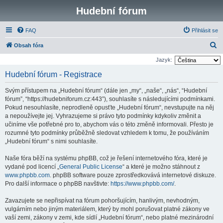
Hudební fórum
FAQ
Přihlásit se
H
Obsah fóra
l
Jazyk:
e
Hudební fórum - Registrace
d
Svým přístupem na „Hudební fórum“ (dále jen „my“, „naše“, „nás“, “Hudební
a
fórum”, “https://hudebniforum.cz:443”), souhlasíte s následujícími podmínkami.
t
Pokud nesouhlasíte, neprodleně opusťte „Hudební fórum“, nevstupujte na něj
a nepoužívejte jej. Vyhrazujeme si právo tyto podmínky kdykoliv změnit a
učiníme vše potřebné pro to, abychom vás o této změně informovali. Přesto je
rozumné tyto podmínky průběžně sledovat vzhledem k tomu, že používáním
„Hudební fórum“ s nimi souhlasíte.
Naše fóra běží na systému phpBB, což je řešení internetového fóra, které je
vydané pod licencí „
General Public License
“ a které je možno stáhnout z
www.phpbb.com
. phpBB software pouze zprostředkovává internetové diskuze.
Pro další informace o phpBB navštivte:
https://www.phpbb.com/
.
Zavazujete se nepřispívat na fórum pohoršujícím, hanlivým, nevhodným,
vulgárním nebo jiným materiálem, který by mohl porušovat platné zákony ve
vaší zemi, zákony v zemi, kde sídlí „Hudební fórum“, nebo platné mezinárodní