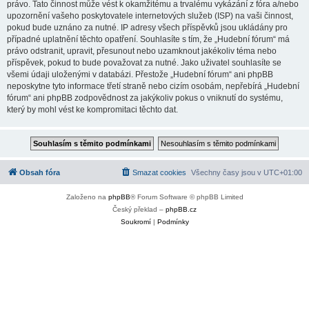
právo. Tato činnost může vést k okamžitému a trvalému vykázání z fóra a/nebo
upozornění vašeho poskytovatele internetových služeb (ISP) na vaši činnost,
pokud bude uznáno za nutné. IP adresy všech příspěvků jsou ukládány pro
případné uplatnění těchto opatření. Souhlasíte s tím, že „Hudební fórum“ má
právo odstranit, upravit, přesunout nebo uzamknout jakékoliv téma nebo
příspěvek, pokud to bude považovat za nutné. Jako uživatel souhlasíte se
všemi údaji uloženými v databázi. Přestože „Hudební fórum“ ani phpBB
neposkytne tyto informace třetí straně nebo cizím osobám, nepřebírá „Hudební
fórum“ ani phpBB zodpovědnost za jakýkoliv pokus o vniknutí do systému,
který by mohl vést ke kompromitaci těchto dat.
Obsah fóra
Smazat cookies
Všechny časy jsou v
UTC+01:00
Založeno na
phpBB
® Forum Software © phpBB Limited
Český překlad –
phpBB.cz
Soukromí
|
Podmínky