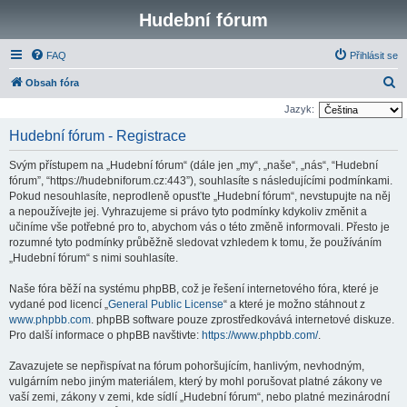
Hudební fórum
FAQ
Přihlásit se
H
Obsah fóra
l
Jazyk:
e
Hudební fórum - Registrace
d
Svým přístupem na „Hudební fórum“ (dále jen „my“, „naše“, „nás“, “Hudební
a
fórum”, “https://hudebniforum.cz:443”), souhlasíte s následujícími podmínkami.
t
Pokud nesouhlasíte, neprodleně opusťte „Hudební fórum“, nevstupujte na něj
a nepoužívejte jej. Vyhrazujeme si právo tyto podmínky kdykoliv změnit a
učiníme vše potřebné pro to, abychom vás o této změně informovali. Přesto je
rozumné tyto podmínky průběžně sledovat vzhledem k tomu, že používáním
„Hudební fórum“ s nimi souhlasíte.
Naše fóra běží na systému phpBB, což je řešení internetového fóra, které je
vydané pod licencí „
General Public License
“ a které je možno stáhnout z
www.phpbb.com
. phpBB software pouze zprostředkovává internetové diskuze.
Pro další informace o phpBB navštivte:
https://www.phpbb.com/
.
Zavazujete se nepřispívat na fórum pohoršujícím, hanlivým, nevhodným,
vulgárním nebo jiným materiálem, který by mohl porušovat platné zákony ve
vaší zemi, zákony v zemi, kde sídlí „Hudební fórum“, nebo platné mezinárodní