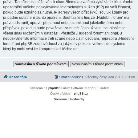
právo. Tato činnost může vést k okamžitému a trvalému vykázání z fóra a/nebo
upozornění vašeho poskytovatele internetových služeb (ISP) na vaši činnost,
pokud bude uznáno za nutné. IP adresy všech příspěvků jsou ukládány pro
případné uplatnění těchto opatření. Souhlasíte s tím, že „Hudební fórum“ má
právo odstranit, upravit, přesunout nebo uzamknout jakékoliv téma nebo
příspěvek, pokud to bude považovat za nutné. Jako uživatel souhlasíte se
všemi údaji uloženými v databázi. Přestože „Hudební fórum“ ani phpBB
neposkytne tyto informace třetí straně nebo cizím osobám, nepřebírá „Hudební
fórum“ ani phpBB zodpovědnost za jakýkoliv pokus o vniknutí do systému,
který by mohl vést ke kompromitaci těchto dat.
Obsah fóra
Smazat cookies
Všechny časy jsou v
UTC+01:00
Založeno na
phpBB
® Forum Software © phpBB Limited
Český překlad –
phpBB.cz
Soukromí
|
Podmínky