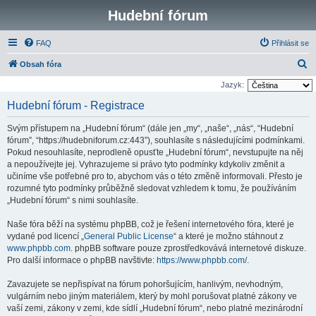
Hudební fórum
FAQ
Přihlásit se
H
Obsah fóra
l
Jazyk:
e
Hudební fórum - Registrace
d
Svým přístupem na „Hudební fórum“ (dále jen „my“, „naše“, „nás“, “Hudební
a
fórum”, “https://hudebniforum.cz:443”), souhlasíte s následujícími podmínkami.
t
Pokud nesouhlasíte, neprodleně opusťte „Hudební fórum“, nevstupujte na něj
a nepoužívejte jej. Vyhrazujeme si právo tyto podmínky kdykoliv změnit a
učiníme vše potřebné pro to, abychom vás o této změně informovali. Přesto je
rozumné tyto podmínky průběžně sledovat vzhledem k tomu, že používáním
„Hudební fórum“ s nimi souhlasíte.
Naše fóra běží na systému phpBB, což je řešení internetového fóra, které je
vydané pod licencí „
General Public License
“ a které je možno stáhnout z
www.phpbb.com
. phpBB software pouze zprostředkovává internetové diskuze.
Pro další informace o phpBB navštivte:
https://www.phpbb.com/
.
Zavazujete se nepřispívat na fórum pohoršujícím, hanlivým, nevhodným,
vulgárním nebo jiným materiálem, který by mohl porušovat platné zákony ve
vaší zemi, zákony v zemi, kde sídlí „Hudební fórum“, nebo platné mezinárodní