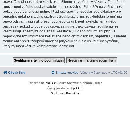
právo. Tato činnost může vést k okamžitému a trvalému vykázání z fóra a/nebo
upozornění vašeho poskytovatele internetových služeb (ISP) na vaši činnost,
pokud bude uznáno za nutné. IP adresy všech příspěvků jsou ukládány pro
případné uplatnění těchto opatření. Souhlasíte s tím, že „Hudební fórum“ má
právo odstranit, upravit, přesunout nebo uzamknout jakékoliv téma nebo
příspěvek, pokud to bude považovat za nutné. Jako uživatel souhlasíte se
všemi údaji uloženými v databázi. Přestože „Hudební fórum“ ani phpBB
neposkytne tyto informace třetí straně nebo cizím osobám, nepřebírá „Hudební
fórum“ ani phpBB zodpovědnost za jakýkoliv pokus o vniknutí do systému,
který by mohl vést ke kompromitaci těchto dat.
Obsah fóra
Smazat cookies
Všechny časy jsou v
UTC+01:00
Založeno na
phpBB
® Forum Software © phpBB Limited
Český překlad –
phpBB.cz
Soukromí
|
Podmínky