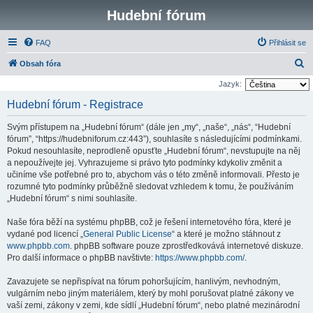
Hudební fórum
FAQ
Přihlásit se
H
Obsah fóra
l
Jazyk:
e
Hudební fórum - Registrace
d
Svým přístupem na „Hudební fórum“ (dále jen „my“, „naše“, „nás“, “Hudební
a
fórum”, “https://hudebniforum.cz:443”), souhlasíte s následujícími podmínkami.
t
Pokud nesouhlasíte, neprodleně opusťte „Hudební fórum“, nevstupujte na něj
a nepoužívejte jej. Vyhrazujeme si právo tyto podmínky kdykoliv změnit a
učiníme vše potřebné pro to, abychom vás o této změně informovali. Přesto je
rozumné tyto podmínky průběžně sledovat vzhledem k tomu, že používáním
„Hudební fórum“ s nimi souhlasíte.
Naše fóra běží na systému phpBB, což je řešení internetového fóra, které je
vydané pod licencí „
General Public License
“ a které je možno stáhnout z
www.phpbb.com
. phpBB software pouze zprostředkovává internetové diskuze.
Pro další informace o phpBB navštivte:
https://www.phpbb.com/
.
Zavazujete se nepřispívat na fórum pohoršujícím, hanlivým, nevhodným,
vulgárním nebo jiným materiálem, který by mohl porušovat platné zákony ve
vaší zemi, zákony v zemi, kde sídlí „Hudební fórum“, nebo platné mezinárodní