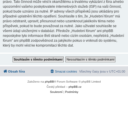
právo. Tato činnost může vést k okamžitému a trvalému vykázání z fóra a/nebo
upozornění vašeho poskytovatele internetových služeb (ISP) na vaši činnost,
pokud bude uznáno za nutné. IP adresy všech příspěvků jsou ukládány pro
případné uplatnění těchto opatření. Souhlasíte s tím, že „Hudební fórum“ má
právo odstranit, upravit, přesunout nebo uzamknout jakékoliv téma nebo
příspěvek, pokud to bude považovat za nutné. Jako uživatel souhlasíte se
všemi údaji uloženými v databázi. Přestože „Hudební fórum“ ani phpBB
neposkytne tyto informace třetí straně nebo cizím osobám, nepřebírá „Hudební
fórum“ ani phpBB zodpovědnost za jakýkoliv pokus o vniknutí do systému,
který by mohl vést ke kompromitaci těchto dat.
Obsah fóra
Smazat cookies
Všechny časy jsou v
UTC+01:00
Založeno na
phpBB
® Forum Software © phpBB Limited
Český překlad –
phpBB.cz
Soukromí
|
Podmínky