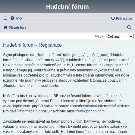
Hudební fórum
FAQ
Přihlásit se
H
Obsah fóra
l
Jazyk:
e
Hudební fórum - Registrace
d
Svým přístupem na „Hudební fórum“ (dále jen „my“, „naše“, „nás“, “Hudební
a
fórum”, “https://hudebniforum.cz:443”), souhlasíte s následujícími podmínkami.
t
Pokud nesouhlasíte, neprodleně opusťte „Hudební fórum“, nevstupujte na něj
a nepoužívejte jej. Vyhrazujeme si právo tyto podmínky kdykoliv změnit a
učiníme vše potřebné pro to, abychom vás o této změně informovali. Přesto je
rozumné tyto podmínky průběžně sledovat vzhledem k tomu, že používáním
„Hudební fórum“ s nimi souhlasíte.
Naše fóra běží na systému phpBB, což je řešení internetového fóra, které je
vydané pod licencí „
General Public License
“ a které je možno stáhnout z
www.phpbb.com
. phpBB software pouze zprostředkovává internetové diskuze.
Pro další informace o phpBB navštivte:
https://www.phpbb.com/
.
Zavazujete se nepřispívat na fórum pohoršujícím, hanlivým, nevhodným,
vulgárním nebo jiným materiálem, který by mohl porušovat platné zákony ve
vaší zemi, zákony v zemi, kde sídlí „Hudební fórum“, nebo platné mezinárodní