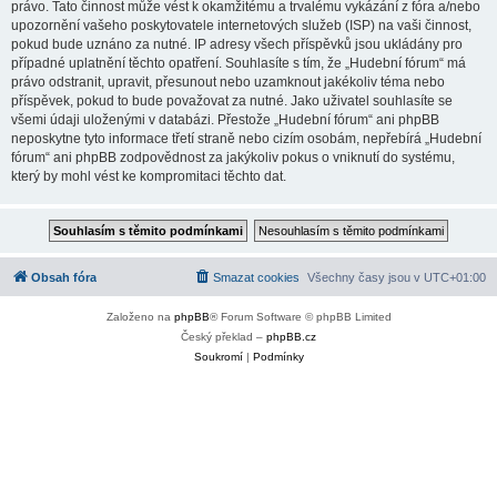
právo. Tato činnost může vést k okamžitému a trvalému vykázání z fóra a/nebo
upozornění vašeho poskytovatele internetových služeb (ISP) na vaši činnost,
pokud bude uznáno za nutné. IP adresy všech příspěvků jsou ukládány pro
případné uplatnění těchto opatření. Souhlasíte s tím, že „Hudební fórum“ má
právo odstranit, upravit, přesunout nebo uzamknout jakékoliv téma nebo
příspěvek, pokud to bude považovat za nutné. Jako uživatel souhlasíte se
všemi údaji uloženými v databázi. Přestože „Hudební fórum“ ani phpBB
neposkytne tyto informace třetí straně nebo cizím osobám, nepřebírá „Hudební
fórum“ ani phpBB zodpovědnost za jakýkoliv pokus o vniknutí do systému,
který by mohl vést ke kompromitaci těchto dat.
Obsah fóra
Smazat cookies
Všechny časy jsou v
UTC+01:00
Založeno na
phpBB
® Forum Software © phpBB Limited
Český překlad –
phpBB.cz
Soukromí
|
Podmínky