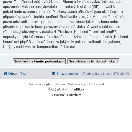
právo. Tato činnost může vést k okamžitému a trvalému vykázání z fóra a/nebo
upozornění vašeho poskytovatele internetových služeb (ISP) na vaši činnost,
pokud bude uznáno za nutné. IP adresy všech příspěvků jsou ukládány pro
případné uplatnění těchto opatření. Souhlasíte s tím, že „Hudební fórum“ má
právo odstranit, upravit, přesunout nebo uzamknout jakékoliv téma nebo
příspěvek, pokud to bude považovat za nutné. Jako uživatel souhlasíte se
všemi údaji uloženými v databázi. Přestože „Hudební fórum“ ani phpBB
neposkytne tyto informace třetí straně nebo cizím osobám, nepřebírá „Hudební
fórum“ ani phpBB zodpovědnost za jakýkoliv pokus o vniknutí do systému,
který by mohl vést ke kompromitaci těchto dat.
Obsah fóra
Smazat cookies
Všechny časy jsou v
UTC+01:00
Založeno na
phpBB
® Forum Software © phpBB Limited
Český překlad –
phpBB.cz
Soukromí
|
Podmínky