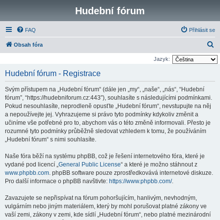
Hudební fórum
FAQ
Přihlásit se
H
Obsah fóra
l
Jazyk:
e
Hudební fórum - Registrace
d
Svým přístupem na „Hudební fórum“ (dále jen „my“, „naše“, „nás“, “Hudební
a
fórum”, “https://hudebniforum.cz:443”), souhlasíte s následujícími podmínkami.
t
Pokud nesouhlasíte, neprodleně opusťte „Hudební fórum“, nevstupujte na něj
a nepoužívejte jej. Vyhrazujeme si právo tyto podmínky kdykoliv změnit a
učiníme vše potřebné pro to, abychom vás o této změně informovali. Přesto je
rozumné tyto podmínky průběžně sledovat vzhledem k tomu, že používáním
„Hudební fórum“ s nimi souhlasíte.
Naše fóra běží na systému phpBB, což je řešení internetového fóra, které je
vydané pod licencí „
General Public License
“ a které je možno stáhnout z
www.phpbb.com
. phpBB software pouze zprostředkovává internetové diskuze.
Pro další informace o phpBB navštivte:
https://www.phpbb.com/
.
Zavazujete se nepřispívat na fórum pohoršujícím, hanlivým, nevhodným,
vulgárním nebo jiným materiálem, který by mohl porušovat platné zákony ve
vaší zemi, zákony v zemi, kde sídlí „Hudební fórum“, nebo platné mezinárodní