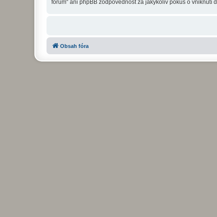
fórum“ ani phpBB zodpovědnost za jakýkoliv pokus o vniknutí d
Obsah fóra