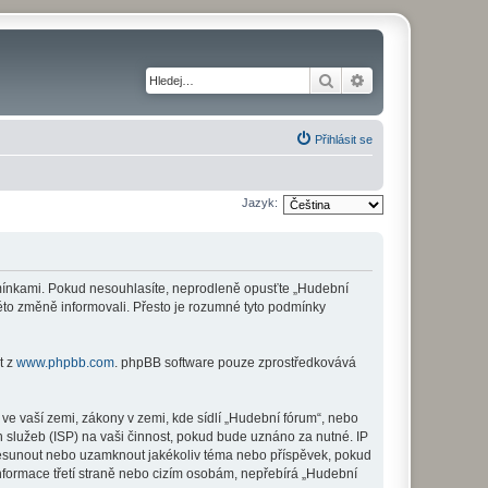
Hledat
Pokročilé hledání
Přihlásit se
Jazyk:
odmínkami. Pokud nesouhlasíte, neprodleně opusťte „Hudební
této změně informovali. Přesto je rozumné tyto podmínky
t z
www.phpbb.com
. phpBB software pouze zprostředkovává
ve vaší zemi, zákony v zemi, kde sídlí „Hudební fórum“, nebo
 služeb (ISP) na vaši činnost, pokud bude uznáno za nutné. IP
 přesunout nebo uzamknout jakékoliv téma nebo příspěvek, pokud
nformace třetí straně nebo cizím osobám, nepřebírá „Hudební