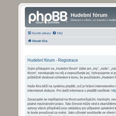
Hudební fórum
Diskuze o všem, co souvisí s hudbo
Rychlé odkazy
FAQ
Obsah fóra
Hudební fórum - Registrace
Svým přístupem na „Hudební fórum“ (dále jen „my“, „naše“, „ná
fórum“, nevstupujte na něj a nepoužívejte jej. Vyhrazujeme si 
průběžně sledovat vzhledem k tomu, že používáním „Hudební fó
Naše fóra běží na systému phpBB, což je řešení internetového fó
internetové diskuze. Pro další informace o phpBB navštivte:
htt
Zavazujete se nepřispívat na fórum pohoršujícím, hanlivým, ne
platné mezinárodní právo. Tato činnost může vést k okamžitému
adresy všech příspěvků jsou ukládány pro případné uplatnění t
to bude považovat za nutné. Jako uživatel souhlasíte se všemi