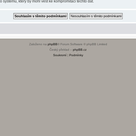
o systému, který by mohl vést ke kompromitaci těchto dat.
Založeno na
phpBB
® Forum Software © phpBB Limited
Český překlad –
phpBB.cz
Soukromí
|
Podmínky