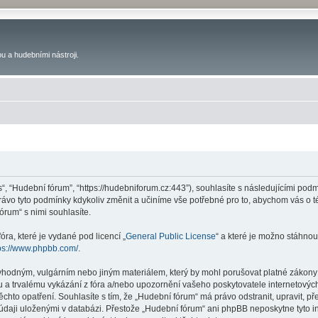
u a hudebními nástroji.
s“, “Hudební fórum”, “https://hudebniforum.cz:443”), souhlasíte s následujícími p
právo tyto podmínky kdykoliv změnit a učiníme vše potřebné pro to, abychom vás o 
rum“ s nimi souhlasíte.
ra, které je vydané pod licencí „
General Public License
“ a které je možno stáhnou
ps://www.phpbb.com/
.
vhodným, vulgárním nebo jiným materiálem, který by mohl porušovat platné zákony 
 a trvalému vykázání z fóra a/nebo upozornění vašeho poskytovatele internetových
ěchto opatření. Souhlasíte s tím, že „Hudební fórum“ má právo odstranit, upravit,
 údaji uloženými v databázi. Přestože „Hudební fórum“ ani phpBB neposkytne tyto i