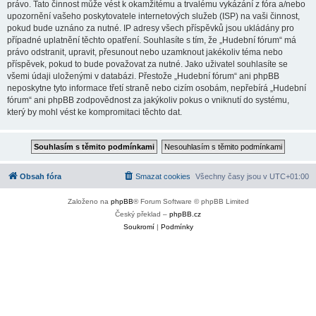
právo. Tato činnost může vést k okamžitému a trvalému vykázání z fóra a/nebo
upozornění vašeho poskytovatele internetových služeb (ISP) na vaši činnost,
pokud bude uznáno za nutné. IP adresy všech příspěvků jsou ukládány pro
případné uplatnění těchto opatření. Souhlasíte s tím, že „Hudební fórum“ má
právo odstranit, upravit, přesunout nebo uzamknout jakékoliv téma nebo
příspěvek, pokud to bude považovat za nutné. Jako uživatel souhlasíte se
všemi údaji uloženými v databázi. Přestože „Hudební fórum“ ani phpBB
neposkytne tyto informace třetí straně nebo cizím osobám, nepřebírá „Hudební
fórum“ ani phpBB zodpovědnost za jakýkoliv pokus o vniknutí do systému,
který by mohl vést ke kompromitaci těchto dat.
Obsah fóra
Smazat cookies
Všechny časy jsou v
UTC+01:00
Založeno na
phpBB
® Forum Software © phpBB Limited
Český překlad –
phpBB.cz
Soukromí
|
Podmínky