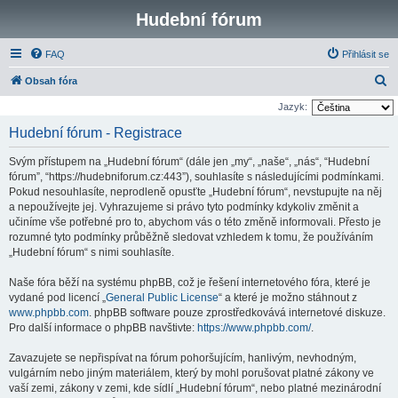
Hudební fórum
FAQ
Přihlásit se
H
Obsah fóra
l
Jazyk:
e
Hudební fórum - Registrace
d
Svým přístupem na „Hudební fórum“ (dále jen „my“, „naše“, „nás“, “Hudební
a
fórum”, “https://hudebniforum.cz:443”), souhlasíte s následujícími podmínkami.
t
Pokud nesouhlasíte, neprodleně opusťte „Hudební fórum“, nevstupujte na něj
a nepoužívejte jej. Vyhrazujeme si právo tyto podmínky kdykoliv změnit a
učiníme vše potřebné pro to, abychom vás o této změně informovali. Přesto je
rozumné tyto podmínky průběžně sledovat vzhledem k tomu, že používáním
„Hudební fórum“ s nimi souhlasíte.
Naše fóra běží na systému phpBB, což je řešení internetového fóra, které je
vydané pod licencí „
General Public License
“ a které je možno stáhnout z
www.phpbb.com
. phpBB software pouze zprostředkovává internetové diskuze.
Pro další informace o phpBB navštivte:
https://www.phpbb.com/
.
Zavazujete se nepřispívat na fórum pohoršujícím, hanlivým, nevhodným,
vulgárním nebo jiným materiálem, který by mohl porušovat platné zákony ve
vaší zemi, zákony v zemi, kde sídlí „Hudební fórum“, nebo platné mezinárodní