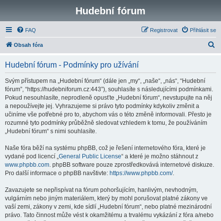
Hudební fórum
FAQ
Registrovat
Přihlásit se
H
Obsah fóra
l
Hudební fórum - Podmínky pro užívání
e
d
Svým přístupem na „Hudební fórum“ (dále jen „my“, „naše“, „nás“, “Hudební
fórum”, “https://hudebniforum.cz:443”), souhlasíte s následujícími podmínkami.
a
Pokud nesouhlasíte, neprodleně opusťte „Hudební fórum“, nevstupujte na něj
t
a nepoužívejte jej. Vyhrazujeme si právo tyto podmínky kdykoliv změnit a
učiníme vše potřebné pro to, abychom vás o této změně informovali. Přesto je
rozumné tyto podmínky průběžně sledovat vzhledem k tomu, že používáním
„Hudební fórum“ s nimi souhlasíte.
Naše fóra běží na systému phpBB, což je řešení internetového fóra, které je
vydané pod licencí „
General Public License
“ a které je možno stáhnout z
www.phpbb.com
. phpBB software pouze zprostředkovává internetové diskuze.
Pro další informace o phpBB navštivte:
https://www.phpbb.com/
.
Zavazujete se nepřispívat na fórum pohoršujícím, hanlivým, nevhodným,
vulgárním nebo jiným materiálem, který by mohl porušovat platné zákony ve
vaší zemi, zákony v zemi, kde sídlí „Hudební fórum“, nebo platné mezinárodní
právo. Tato činnost může vést k okamžitému a trvalému vykázání z fóra a/nebo