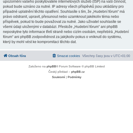
upozornění vašeho poskytovatele internetových služeb (ISP) na vaši činnost,
pokud bude uznáno za nutné. IP adresy všech příspěvků jsou ukládány pro
případné uplatnění těchto opatření. Souhlasíte s tím, že „Hudební fórum“ má
právo odstranit, upravit, přesunout nebo uzamknout jakékoliv téma nebo
příspěvek, pokud to bude považovat za nutné. Jako uživatel souhlasíte se
všemi údaji uloženými v databázi. Přestože „Hudební fórum“ ani phpBB
neposkytne tyto informace třetí straně nebo cizím osobám, nepřebírá „Hudební
fórum“ ani phpBB zodpovědnost za jakýkoliv pokus o vniknutí do systému,
který by mohl vést ke kompromitaci těchto dat.
Obsah fóra
Smazat cookies
Všechny časy jsou v
UTC+01:00
Založeno na
phpBB
® Forum Software © phpBB Limited
Český překlad –
phpBB.cz
Soukromí
|
Podmínky