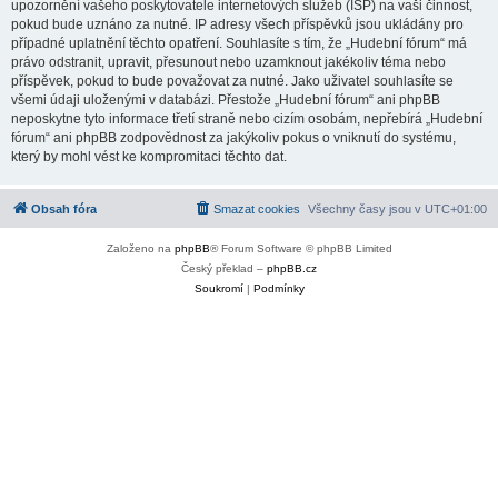
upozornění vašeho poskytovatele internetových služeb (ISP) na vaši činnost,
pokud bude uznáno za nutné. IP adresy všech příspěvků jsou ukládány pro
případné uplatnění těchto opatření. Souhlasíte s tím, že „Hudební fórum“ má
právo odstranit, upravit, přesunout nebo uzamknout jakékoliv téma nebo
příspěvek, pokud to bude považovat za nutné. Jako uživatel souhlasíte se
všemi údaji uloženými v databázi. Přestože „Hudební fórum“ ani phpBB
neposkytne tyto informace třetí straně nebo cizím osobám, nepřebírá „Hudební
fórum“ ani phpBB zodpovědnost za jakýkoliv pokus o vniknutí do systému,
který by mohl vést ke kompromitaci těchto dat.
Obsah fóra
Smazat cookies
Všechny časy jsou v
UTC+01:00
Založeno na
phpBB
® Forum Software © phpBB Limited
Český překlad –
phpBB.cz
Soukromí
|
Podmínky