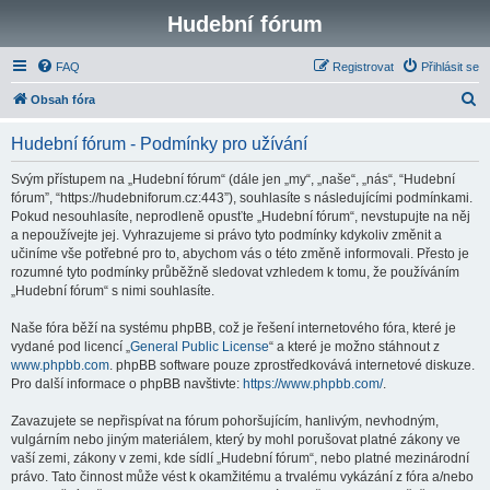
Hudební fórum
FAQ
Registrovat
Přihlásit se
H
Obsah fóra
l
Hudební fórum - Podmínky pro užívání
e
d
Svým přístupem na „Hudební fórum“ (dále jen „my“, „naše“, „nás“, “Hudební
fórum”, “https://hudebniforum.cz:443”), souhlasíte s následujícími podmínkami.
a
Pokud nesouhlasíte, neprodleně opusťte „Hudební fórum“, nevstupujte na něj
t
a nepoužívejte jej. Vyhrazujeme si právo tyto podmínky kdykoliv změnit a
učiníme vše potřebné pro to, abychom vás o této změně informovali. Přesto je
rozumné tyto podmínky průběžně sledovat vzhledem k tomu, že používáním
„Hudební fórum“ s nimi souhlasíte.
Naše fóra běží na systému phpBB, což je řešení internetového fóra, které je
vydané pod licencí „
General Public License
“ a které je možno stáhnout z
www.phpbb.com
. phpBB software pouze zprostředkovává internetové diskuze.
Pro další informace o phpBB navštivte:
https://www.phpbb.com/
.
Zavazujete se nepřispívat na fórum pohoršujícím, hanlivým, nevhodným,
vulgárním nebo jiným materiálem, který by mohl porušovat platné zákony ve
vaší zemi, zákony v zemi, kde sídlí „Hudební fórum“, nebo platné mezinárodní
právo. Tato činnost může vést k okamžitému a trvalému vykázání z fóra a/nebo