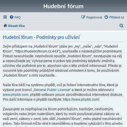
Hudební fórum
FAQ
Registrovat
Přihlásit se
H
Obsah fóra
l
Hudební fórum - Podmínky pro užívání
e
d
Svým přístupem na „Hudební fórum“ (dále jen „my“, „naše“, „nás“, “Hudební
fórum”, “https://hudebniforum.cz:443”), souhlasíte s následujícími podmínkami.
a
Pokud nesouhlasíte, neprodleně opusťte „Hudební fórum“, nevstupujte na něj
t
a nepoužívejte jej. Vyhrazujeme si právo tyto podmínky kdykoliv změnit a
učiníme vše potřebné pro to, abychom vás o této změně informovali. Přesto je
rozumné tyto podmínky průběžně sledovat vzhledem k tomu, že používáním
„Hudební fórum“ s nimi souhlasíte.
Naše fóra běží na systému phpBB, což je řešení internetového fóra, které je
vydané pod licencí „
General Public License
“ a které je možno stáhnout z
www.phpbb.com
. phpBB software pouze zprostředkovává internetové diskuze.
Pro další informace o phpBB navštivte:
https://www.phpbb.com/
.
Zavazujete se nepřispívat na fórum pohoršujícím, hanlivým, nevhodným,
vulgárním nebo jiným materiálem, který by mohl porušovat platné zákony ve
vaší zemi, zákony v zemi, kde sídlí „Hudební fórum“, nebo platné mezinárodní
právo. Tato činnost může vést k okamžitému a trvalému vykázání z fóra a/nebo