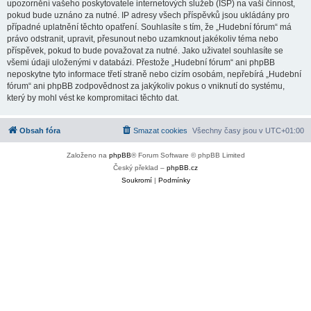
upozornění vašeho poskytovatele internetových služeb (ISP) na vaši činnost,
pokud bude uznáno za nutné. IP adresy všech příspěvků jsou ukládány pro
případné uplatnění těchto opatření. Souhlasíte s tím, že „Hudební fórum“ má
právo odstranit, upravit, přesunout nebo uzamknout jakékoliv téma nebo
příspěvek, pokud to bude považovat za nutné. Jako uživatel souhlasíte se
všemi údaji uloženými v databázi. Přestože „Hudební fórum“ ani phpBB
neposkytne tyto informace třetí straně nebo cizím osobám, nepřebírá „Hudební
fórum“ ani phpBB zodpovědnost za jakýkoliv pokus o vniknutí do systému,
který by mohl vést ke kompromitaci těchto dat.
Obsah fóra
Smazat cookies
Všechny časy jsou v
UTC+01:00
Založeno na
phpBB
® Forum Software © phpBB Limited
Český překlad –
phpBB.cz
Soukromí
|
Podmínky