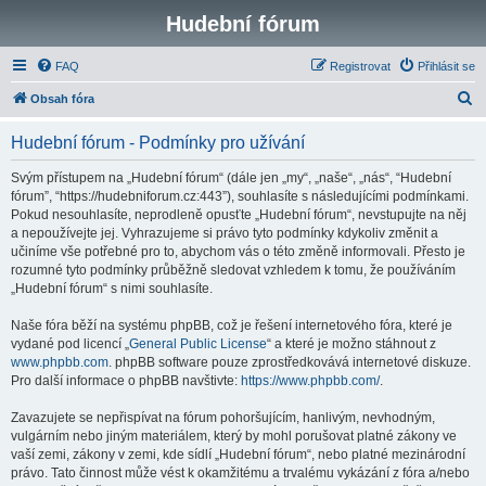
Hudební fórum
FAQ
Registrovat
Přihlásit se
H
Obsah fóra
l
Hudební fórum - Podmínky pro užívání
e
d
Svým přístupem na „Hudební fórum“ (dále jen „my“, „naše“, „nás“, “Hudební
fórum”, “https://hudebniforum.cz:443”), souhlasíte s následujícími podmínkami.
a
Pokud nesouhlasíte, neprodleně opusťte „Hudební fórum“, nevstupujte na něj
t
a nepoužívejte jej. Vyhrazujeme si právo tyto podmínky kdykoliv změnit a
učiníme vše potřebné pro to, abychom vás o této změně informovali. Přesto je
rozumné tyto podmínky průběžně sledovat vzhledem k tomu, že používáním
„Hudební fórum“ s nimi souhlasíte.
Naše fóra běží na systému phpBB, což je řešení internetového fóra, které je
vydané pod licencí „
General Public License
“ a které je možno stáhnout z
www.phpbb.com
. phpBB software pouze zprostředkovává internetové diskuze.
Pro další informace o phpBB navštivte:
https://www.phpbb.com/
.
Zavazujete se nepřispívat na fórum pohoršujícím, hanlivým, nevhodným,
vulgárním nebo jiným materiálem, který by mohl porušovat platné zákony ve
vaší zemi, zákony v zemi, kde sídlí „Hudební fórum“, nebo platné mezinárodní
právo. Tato činnost může vést k okamžitému a trvalému vykázání z fóra a/nebo