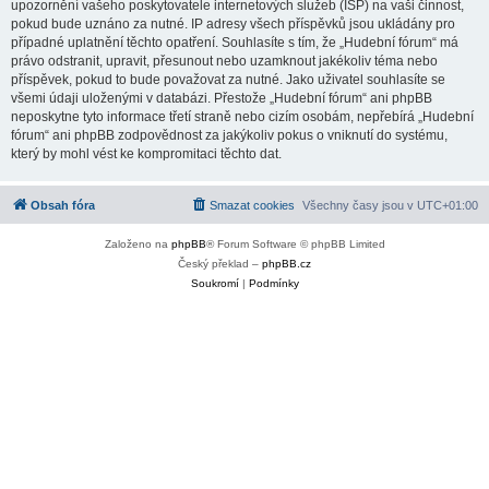
upozornění vašeho poskytovatele internetových služeb (ISP) na vaši činnost,
pokud bude uznáno za nutné. IP adresy všech příspěvků jsou ukládány pro
případné uplatnění těchto opatření. Souhlasíte s tím, že „Hudební fórum“ má
právo odstranit, upravit, přesunout nebo uzamknout jakékoliv téma nebo
příspěvek, pokud to bude považovat za nutné. Jako uživatel souhlasíte se
všemi údaji uloženými v databázi. Přestože „Hudební fórum“ ani phpBB
neposkytne tyto informace třetí straně nebo cizím osobám, nepřebírá „Hudební
fórum“ ani phpBB zodpovědnost za jakýkoliv pokus o vniknutí do systému,
který by mohl vést ke kompromitaci těchto dat.
Obsah fóra
Smazat cookies
Všechny časy jsou v
UTC+01:00
Založeno na
phpBB
® Forum Software © phpBB Limited
Český překlad –
phpBB.cz
Soukromí
|
Podmínky