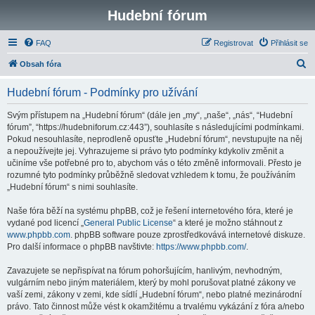
Hudební fórum
FAQ
Registrovat
Přihlásit se
H
Obsah fóra
l
Hudební fórum - Podmínky pro užívání
e
d
Svým přístupem na „Hudební fórum“ (dále jen „my“, „naše“, „nás“, “Hudební
fórum”, “https://hudebniforum.cz:443”), souhlasíte s následujícími podmínkami.
a
Pokud nesouhlasíte, neprodleně opusťte „Hudební fórum“, nevstupujte na něj
t
a nepoužívejte jej. Vyhrazujeme si právo tyto podmínky kdykoliv změnit a
učiníme vše potřebné pro to, abychom vás o této změně informovali. Přesto je
rozumné tyto podmínky průběžně sledovat vzhledem k tomu, že používáním
„Hudební fórum“ s nimi souhlasíte.
Naše fóra běží na systému phpBB, což je řešení internetového fóra, které je
vydané pod licencí „
General Public License
“ a které je možno stáhnout z
www.phpbb.com
. phpBB software pouze zprostředkovává internetové diskuze.
Pro další informace o phpBB navštivte:
https://www.phpbb.com/
.
Zavazujete se nepřispívat na fórum pohoršujícím, hanlivým, nevhodným,
vulgárním nebo jiným materiálem, který by mohl porušovat platné zákony ve
vaší zemi, zákony v zemi, kde sídlí „Hudební fórum“, nebo platné mezinárodní
právo. Tato činnost může vést k okamžitému a trvalému vykázání z fóra a/nebo