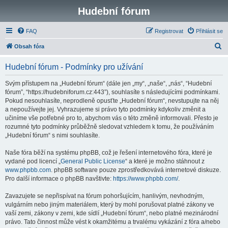
Hudební fórum
FAQ
Registrovat
Přihlásit se
H
Obsah fóra
l
Hudební fórum - Podmínky pro užívání
e
d
Svým přístupem na „Hudební fórum“ (dále jen „my“, „naše“, „nás“, “Hudební
fórum”, “https://hudebniforum.cz:443”), souhlasíte s následujícími podmínkami.
a
Pokud nesouhlasíte, neprodleně opusťte „Hudební fórum“, nevstupujte na něj
t
a nepoužívejte jej. Vyhrazujeme si právo tyto podmínky kdykoliv změnit a
učiníme vše potřebné pro to, abychom vás o této změně informovali. Přesto je
rozumné tyto podmínky průběžně sledovat vzhledem k tomu, že používáním
„Hudební fórum“ s nimi souhlasíte.
Naše fóra běží na systému phpBB, což je řešení internetového fóra, které je
vydané pod licencí „
General Public License
“ a které je možno stáhnout z
www.phpbb.com
. phpBB software pouze zprostředkovává internetové diskuze.
Pro další informace o phpBB navštivte:
https://www.phpbb.com/
.
Zavazujete se nepřispívat na fórum pohoršujícím, hanlivým, nevhodným,
vulgárním nebo jiným materiálem, který by mohl porušovat platné zákony ve
vaší zemi, zákony v zemi, kde sídlí „Hudební fórum“, nebo platné mezinárodní
právo. Tato činnost může vést k okamžitému a trvalému vykázání z fóra a/nebo