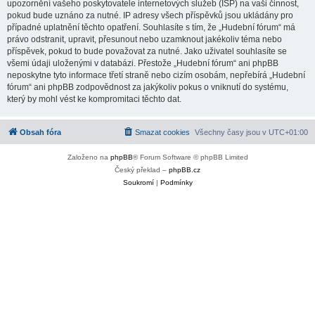
upozornění vašeho poskytovatele internetových služeb (ISP) na vaši činnost,
pokud bude uznáno za nutné. IP adresy všech příspěvků jsou ukládány pro
případné uplatnění těchto opatření. Souhlasíte s tím, že „Hudební fórum“ má
právo odstranit, upravit, přesunout nebo uzamknout jakékoliv téma nebo
příspěvek, pokud to bude považovat za nutné. Jako uživatel souhlasíte se
všemi údaji uloženými v databázi. Přestože „Hudební fórum“ ani phpBB
neposkytne tyto informace třetí straně nebo cizím osobám, nepřebírá „Hudební
fórum“ ani phpBB zodpovědnost za jakýkoliv pokus o vniknutí do systému,
který by mohl vést ke kompromitaci těchto dat.
Obsah fóra
Smazat cookies
Všechny časy jsou v
UTC+01:00
Založeno na
phpBB
® Forum Software © phpBB Limited
Český překlad –
phpBB.cz
Soukromí
|
Podmínky