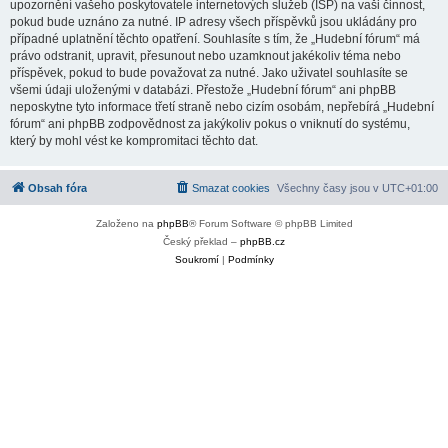
upozornění vašeho poskytovatele internetových služeb (ISP) na vaši činnost,
pokud bude uznáno za nutné. IP adresy všech příspěvků jsou ukládány pro
případné uplatnění těchto opatření. Souhlasíte s tím, že „Hudební fórum“ má
právo odstranit, upravit, přesunout nebo uzamknout jakékoliv téma nebo
příspěvek, pokud to bude považovat za nutné. Jako uživatel souhlasíte se
všemi údaji uloženými v databázi. Přestože „Hudební fórum“ ani phpBB
neposkytne tyto informace třetí straně nebo cizím osobám, nepřebírá „Hudební
fórum“ ani phpBB zodpovědnost za jakýkoliv pokus o vniknutí do systému,
který by mohl vést ke kompromitaci těchto dat.
Obsah fóra
Smazat cookies
Všechny časy jsou v
UTC+01:00
Založeno na
phpBB
® Forum Software © phpBB Limited
Český překlad –
phpBB.cz
Soukromí
|
Podmínky