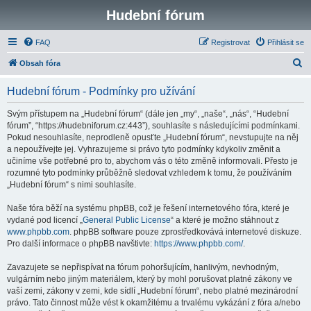
Hudební fórum
FAQ
Registrovat
Přihlásit se
H
Obsah fóra
l
Hudební fórum - Podmínky pro užívání
e
d
Svým přístupem na „Hudební fórum“ (dále jen „my“, „naše“, „nás“, “Hudební
fórum”, “https://hudebniforum.cz:443”), souhlasíte s následujícími podmínkami.
a
Pokud nesouhlasíte, neprodleně opusťte „Hudební fórum“, nevstupujte na něj
t
a nepoužívejte jej. Vyhrazujeme si právo tyto podmínky kdykoliv změnit a
učiníme vše potřebné pro to, abychom vás o této změně informovali. Přesto je
rozumné tyto podmínky průběžně sledovat vzhledem k tomu, že používáním
„Hudební fórum“ s nimi souhlasíte.
Naše fóra běží na systému phpBB, což je řešení internetového fóra, které je
vydané pod licencí „
General Public License
“ a které je možno stáhnout z
www.phpbb.com
. phpBB software pouze zprostředkovává internetové diskuze.
Pro další informace o phpBB navštivte:
https://www.phpbb.com/
.
Zavazujete se nepřispívat na fórum pohoršujícím, hanlivým, nevhodným,
vulgárním nebo jiným materiálem, který by mohl porušovat platné zákony ve
vaší zemi, zákony v zemi, kde sídlí „Hudební fórum“, nebo platné mezinárodní
právo. Tato činnost může vést k okamžitému a trvalému vykázání z fóra a/nebo