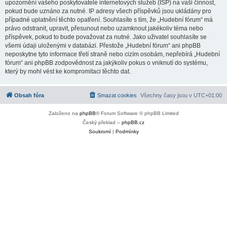
upozornění vašeho poskytovatele internetových služeb (ISP) na vaši činnost,
pokud bude uznáno za nutné. IP adresy všech příspěvků jsou ukládány pro
případné uplatnění těchto opatření. Souhlasíte s tím, že „Hudební fórum“ má
právo odstranit, upravit, přesunout nebo uzamknout jakékoliv téma nebo
příspěvek, pokud to bude považovat za nutné. Jako uživatel souhlasíte se
všemi údaji uloženými v databázi. Přestože „Hudební fórum“ ani phpBB
neposkytne tyto informace třetí straně nebo cizím osobám, nepřebírá „Hudební
fórum“ ani phpBB zodpovědnost za jakýkoliv pokus o vniknutí do systému,
který by mohl vést ke kompromitaci těchto dat.
Obsah fóra
Smazat cookies
Všechny časy jsou v
UTC+01:00
Založeno na
phpBB
® Forum Software © phpBB Limited
Český překlad –
phpBB.cz
Soukromí
|
Podmínky