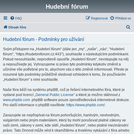
Hudební fórum
FAQ
Registrovat
Přihlásit se
H
Obsah fóra
l
Hudební fórum - Podmínky pro užívání
e
d
Svým přístupem na „Hudební fórum“ (dále jen „my“, „naše“, „nás“, “Hudební
fórum”, “https://hudebniforum.cz:443”), souhlasíte s následujícími podmínkami.
a
Pokud nesouhlasíte, neprodleně opusťte „Hudební fórum“, nevstupujte na něj
t
a nepoužívejte jej. Vyhrazujeme si právo tyto podmínky kdykoliv změnit a
učiníme vše potřebné pro to, abychom vás o této změně informovali. Přesto je
rozumné tyto podmínky průběžně sledovat vzhledem k tomu, že používáním
„Hudební fórum“ s nimi souhlasíte.
Naše fóra běží na systému phpBB, což je řešení internetového fóra, které je
vydané pod licencí „
General Public License
“ a které je možno stáhnout z
www.phpbb.com
. phpBB software pouze zprostředkovává internetové diskuze.
Pro další informace o phpBB navštivte:
https://www.phpbb.com/
.
Zavazujete se nepřispívat na fórum pohoršujícím, hanlivým, nevhodným,
vulgárním nebo jiným materiálem, který by mohl porušovat platné zákony ve
vaší zemi, zákony v zemi, kde sídlí „Hudební fórum“, nebo platné mezinárodní
právo. Tato činnost může vést k okamžitému a trvalému vykázání z fóra a/nebo