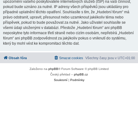
upozornění vašeho poskytovatele internetových služeb (ISP) na vaši činnost,
pokud bude uznáno za nutné. IP adresy všech příspěvků jsou ukládány pro
případné uplatnění těchto opatření. Souhlasíte s tím, že „Hudební fórum“ má
právo odstranit, upravit, přesunout nebo uzamknout jakékoliv téma nebo
příspěvek, pokud to bude považovat za nutné. Jako uživatel souhlasíte se
všemi údaji uloženými v databázi. Přestože „Hudební fórum“ ani phpBB
neposkytne tyto informace třetí straně nebo cizím osobám, nepřebírá „Hudební
fórum“ ani phpBB zodpovědnost za jakýkoliv pokus o vniknutí do systému,
který by mohl vést ke kompromitaci těchto dat.
Obsah fóra
Smazat cookies
Všechny časy jsou v
UTC+01:00
Založeno na
phpBB
® Forum Software © phpBB Limited
Český překlad –
phpBB.cz
Soukromí
|
Podmínky