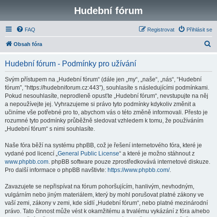
Hudební fórum
FAQ
Registrovat
Přihlásit se
H
Obsah fóra
l
Hudební fórum - Podmínky pro užívání
e
d
Svým přístupem na „Hudební fórum“ (dále jen „my“, „naše“, „nás“, “Hudební
fórum”, “https://hudebniforum.cz:443”), souhlasíte s následujícími podmínkami.
a
Pokud nesouhlasíte, neprodleně opusťte „Hudební fórum“, nevstupujte na něj
t
a nepoužívejte jej. Vyhrazujeme si právo tyto podmínky kdykoliv změnit a
učiníme vše potřebné pro to, abychom vás o této změně informovali. Přesto je
rozumné tyto podmínky průběžně sledovat vzhledem k tomu, že používáním
„Hudební fórum“ s nimi souhlasíte.
Naše fóra běží na systému phpBB, což je řešení internetového fóra, které je
vydané pod licencí „
General Public License
“ a které je možno stáhnout z
www.phpbb.com
. phpBB software pouze zprostředkovává internetové diskuze.
Pro další informace o phpBB navštivte:
https://www.phpbb.com/
.
Zavazujete se nepřispívat na fórum pohoršujícím, hanlivým, nevhodným,
vulgárním nebo jiným materiálem, který by mohl porušovat platné zákony ve
vaší zemi, zákony v zemi, kde sídlí „Hudební fórum“, nebo platné mezinárodní
právo. Tato činnost může vést k okamžitému a trvalému vykázání z fóra a/nebo