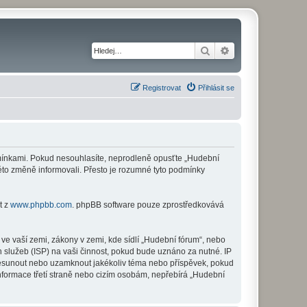
Hledat
Pokročilé hledání
Registrovat
Přihlásit se
odmínkami. Pokud nesouhlasíte, neprodleně opusťte „Hudební
této změně informovali. Přesto je rozumné tyto podmínky
t z
www.phpbb.com
. phpBB software pouze zprostředkovává
ve vaší zemi, zákony v zemi, kde sídlí „Hudební fórum“, nebo
 služeb (ISP) na vaši činnost, pokud bude uznáno za nutné. IP
 přesunout nebo uzamknout jakékoliv téma nebo příspěvek, pokud
nformace třetí straně nebo cizím osobám, nepřebírá „Hudební