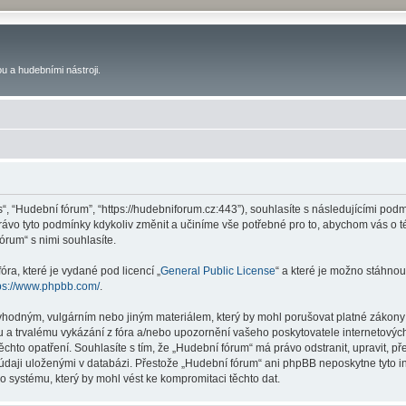
u a hudebními nástroji.
s“, “Hudební fórum”, “https://hudebniforum.cz:443”), souhlasíte s následujícími p
právo tyto podmínky kdykoliv změnit a učiníme vše potřebné pro to, abychom vás o 
rum“ s nimi souhlasíte.
ra, které je vydané pod licencí „
General Public License
“ a které je možno stáhnou
ps://www.phpbb.com/
.
vhodným, vulgárním nebo jiným materiálem, který by mohl porušovat platné zákony 
 a trvalému vykázání z fóra a/nebo upozornění vašeho poskytovatele internetových
ěchto opatření. Souhlasíte s tím, že „Hudební fórum“ má právo odstranit, upravit,
 údaji uloženými v databázi. Přestože „Hudební fórum“ ani phpBB neposkytne tyto i
o systému, který by mohl vést ke kompromitaci těchto dat.