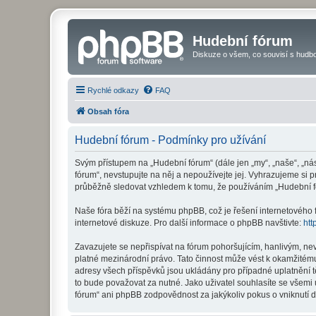
Hudební fórum
Diskuze o všem, co souvisí s hudbo
Rychlé odkazy
FAQ
Obsah fóra
Hudební fórum - Podmínky pro užívání
Svým přístupem na „Hudební fórum“ (dále jen „my“, „naše“, „ná
fórum“, nevstupujte na něj a nepoužívejte jej. Vyhrazujeme si 
průběžně sledovat vzhledem k tomu, že používáním „Hudební fó
Naše fóra běží na systému phpBB, což je řešení internetového fó
internetové diskuze. Pro další informace o phpBB navštivte:
htt
Zavazujete se nepřispívat na fórum pohoršujícím, hanlivým, ne
platné mezinárodní právo. Tato činnost může vést k okamžitému
adresy všech příspěvků jsou ukládány pro případné uplatnění t
to bude považovat za nutné. Jako uživatel souhlasíte se všemi
fórum“ ani phpBB zodpovědnost za jakýkoliv pokus o vniknutí d