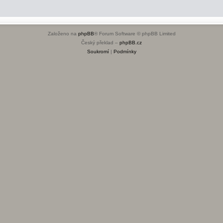
Založeno na
phpBB
® Forum Software © phpBB Limited
Český překlad –
phpBB.cz
Soukromí
|
Podmínky