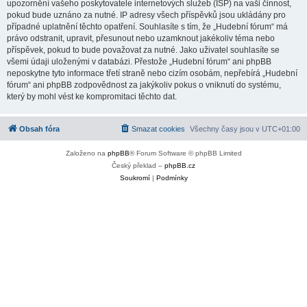
upozornění vašeho poskytovatele internetových služeb (ISP) na vaši činnost,
pokud bude uznáno za nutné. IP adresy všech příspěvků jsou ukládány pro
případné uplatnění těchto opatření. Souhlasíte s tím, že „Hudební fórum“ má
právo odstranit, upravit, přesunout nebo uzamknout jakékoliv téma nebo
příspěvek, pokud to bude považovat za nutné. Jako uživatel souhlasíte se
všemi údaji uloženými v databázi. Přestože „Hudební fórum“ ani phpBB
neposkytne tyto informace třetí straně nebo cizím osobám, nepřebírá „Hudební
fórum“ ani phpBB zodpovědnost za jakýkoliv pokus o vniknutí do systému,
který by mohl vést ke kompromitaci těchto dat.
Obsah fóra
Smazat cookies
Všechny časy jsou v
UTC+01:00
Založeno na
phpBB
® Forum Software © phpBB Limited
Český překlad –
phpBB.cz
Soukromí
|
Podmínky