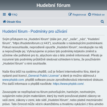
Hudební fórum
FAQ
Registrovat
Přihlásit se
H
Obsah fóra
l
Hudební fórum - Podmínky pro užívání
e
d
Svým přístupem na „Hudební fórum“ (dále jen „my“, „naše“, „nás“, “Hudební
fórum”, “https://hudebniforum.cz:443”), souhlasíte s následujícími podmínkami.
a
Pokud nesouhlasíte, neprodleně opusťte „Hudební fórum“, nevstupujte na něj
t
a nepoužívejte jej. Vyhrazujeme si právo tyto podmínky kdykoliv změnit a
učiníme vše potřebné pro to, abychom vás o této změně informovali. Přesto je
rozumné tyto podmínky průběžně sledovat vzhledem k tomu, že používáním
„Hudební fórum“ s nimi souhlasíte.
Naše fóra běží na systému phpBB, což je řešení internetového fóra, které je
vydané pod licencí „
General Public License
“ a které je možno stáhnout z
www.phpbb.com
. phpBB software pouze zprostředkovává internetové diskuze.
Pro další informace o phpBB navštivte:
https://www.phpbb.com/
.
Zavazujete se nepřispívat na fórum pohoršujícím, hanlivým, nevhodným,
vulgárním nebo jiným materiálem, který by mohl porušovat platné zákony ve
vaší zemi, zákony v zemi, kde sídlí „Hudební fórum“, nebo platné mezinárodní
právo. Tato činnost může vést k okamžitému a trvalému vykázání z fóra a/nebo