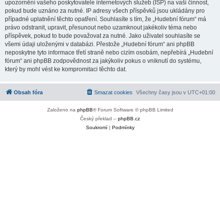
upozornění vašeho poskytovatele internetových služeb (ISP) na vaši činnost,
pokud bude uznáno za nutné. IP adresy všech příspěvků jsou ukládány pro
případné uplatnění těchto opatření. Souhlasíte s tím, že „Hudební fórum“ má
právo odstranit, upravit, přesunout nebo uzamknout jakékoliv téma nebo
příspěvek, pokud to bude považovat za nutné. Jako uživatel souhlasíte se
všemi údaji uloženými v databázi. Přestože „Hudební fórum“ ani phpBB
neposkytne tyto informace třetí straně nebo cizím osobám, nepřebírá „Hudební
fórum“ ani phpBB zodpovědnost za jakýkoliv pokus o vniknutí do systému,
který by mohl vést ke kompromitaci těchto dat.
Obsah fóra
Smazat cookies
Všechny časy jsou v
UTC+01:00
Založeno na
phpBB
® Forum Software © phpBB Limited
Český překlad –
phpBB.cz
Soukromí
|
Podmínky