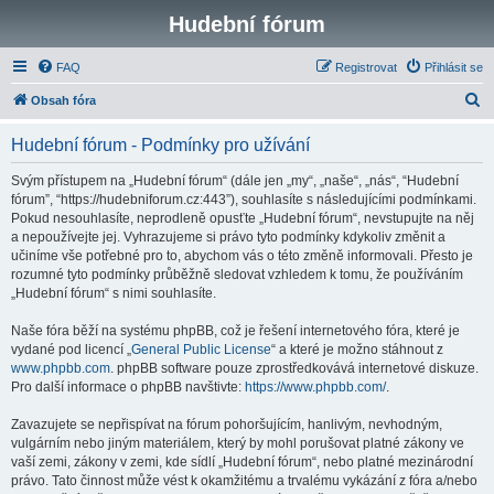
Hudební fórum
FAQ
Registrovat
Přihlásit se
H
Obsah fóra
l
Hudební fórum - Podmínky pro užívání
e
d
Svým přístupem na „Hudební fórum“ (dále jen „my“, „naše“, „nás“, “Hudební
fórum”, “https://hudebniforum.cz:443”), souhlasíte s následujícími podmínkami.
a
Pokud nesouhlasíte, neprodleně opusťte „Hudební fórum“, nevstupujte na něj
t
a nepoužívejte jej. Vyhrazujeme si právo tyto podmínky kdykoliv změnit a
učiníme vše potřebné pro to, abychom vás o této změně informovali. Přesto je
rozumné tyto podmínky průběžně sledovat vzhledem k tomu, že používáním
„Hudební fórum“ s nimi souhlasíte.
Naše fóra běží na systému phpBB, což je řešení internetového fóra, které je
vydané pod licencí „
General Public License
“ a které je možno stáhnout z
www.phpbb.com
. phpBB software pouze zprostředkovává internetové diskuze.
Pro další informace o phpBB navštivte:
https://www.phpbb.com/
.
Zavazujete se nepřispívat na fórum pohoršujícím, hanlivým, nevhodným,
vulgárním nebo jiným materiálem, který by mohl porušovat platné zákony ve
vaší zemi, zákony v zemi, kde sídlí „Hudební fórum“, nebo platné mezinárodní
právo. Tato činnost může vést k okamžitému a trvalému vykázání z fóra a/nebo