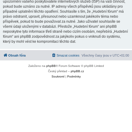
upozornění vašeho poskytovatele internetových služeb (ISP) na vaši činnost,
pokud bude uznáno za nutné. IP adresy všech příspěvků jsou ukládány pro
případné uplatnění těchto opatření. Souhlasíte s tím, že „Hudební fórum“ má
právo odstranit, upravit, přesunout nebo uzamknout jakékoliv téma nebo
příspěvek, pokud to bude považovat za nutné. Jako uživatel souhlasíte se
všemi údaji uloženými v databázi. Přestože „Hudební fórum“ ani phpBB
neposkytne tyto informace třetí straně nebo cizím osobám, nepřebírá „Hudební
fórum“ ani phpBB zodpovědnost za jakýkoliv pokus o vniknutí do systému,
který by mohl vést ke kompromitaci těchto dat.
Obsah fóra
Smazat cookies
Všechny časy jsou v
UTC+01:00
Založeno na
phpBB
® Forum Software © phpBB Limited
Český překlad –
phpBB.cz
Soukromí
|
Podmínky