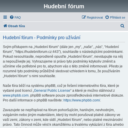
Hudební fórum
FAQ
Registrovat
Přihlásit se
H
Obsah fóra
l
Hudební fórum - Podmínky pro užívání
e
d
Svým přístupem na „Hudební fórum“ (dále jen „my“, „naše“, „nás“, “Hudební
fórum”, “https://hudebniforum.cz:443”), souhlasíte s následujícími podmínkami.
a
Pokud nesouhlasíte, neprodleně opusťte „Hudební fórum“, nevstupujte na něj
t
a nepoužívejte jej. Vyhrazujeme si právo tyto podmínky kdykoliv změnit a
učiníme vše potřebné pro to, abychom vás o této změně informovali. Přesto je
rozumné tyto podmínky průběžně sledovat vzhledem k tomu, že používáním
„Hudební fórum“ s nimi souhlasíte.
Naše fóra běží na systému phpBB, což je řešení internetového fóra, které je
vydané pod licencí „
General Public License
“ a které je možno stáhnout z
www.phpbb.com
. phpBB software pouze zprostředkovává internetové diskuze.
Pro další informace o phpBB navštivte:
https://www.phpbb.com/
.
Zavazujete se nepřispívat na fórum pohoršujícím, hanlivým, nevhodným,
vulgárním nebo jiným materiálem, který by mohl porušovat platné zákony ve
vaší zemi, zákony v zemi, kde sídlí „Hudební fórum“, nebo platné mezinárodní
právo. Tato činnost může vést k okamžitému a trvalému vykázání z fóra a/nebo