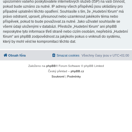
upozornění vašeho poskytovatele internetových služeb (ISP) na vaši činnost,
pokud bude uznáno za nutné. IP adresy všech příspěvků jsou ukládány pro
případné uplatnění těchto opatření. Souhlasíte s tím, že „Hudební fórum“ má
právo odstranit, upravit, přesunout nebo uzamknout jakékoliv téma nebo
příspěvek, pokud to bude považovat za nutné. Jako uživatel souhlasíte se
všemi údaji uloženými v databázi. Přestože „Hudební fórum“ ani phpBB
neposkytne tyto informace třetí straně nebo cizím osobám, nepřebírá „Hudební
fórum“ ani phpBB zodpovědnost za jakýkoliv pokus o vniknutí do systému,
který by mohl vést ke kompromitaci těchto dat.
Obsah fóra
Smazat cookies
Všechny časy jsou v
UTC+01:00
Založeno na
phpBB
® Forum Software © phpBB Limited
Český překlad –
phpBB.cz
Soukromí
|
Podmínky