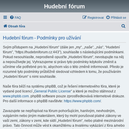
Hudební fórum
FAQ
Registrovat
Přihlásit se
H
Obsah fóra
l
Hudební fórum - Podmínky pro užívání
e
d
Svým přístupem na „Hudební fórum“ (dále jen „my“, „naše“, „nás“, “Hudební
fórum”, “https://hudebniforum.cz:443”), souhlasíte s následujícími podmínkami.
a
Pokud nesouhlasíte, neprodleně opusťte „Hudební fórum“, nevstupujte na něj
t
a nepoužívejte jej. Vyhrazujeme si právo tyto podmínky kdykoliv změnit a
učiníme vše potřebné pro to, abychom vás o této změně informovali. Přesto je
rozumné tyto podmínky průběžně sledovat vzhledem k tomu, že používáním
„Hudební fórum“ s nimi souhlasíte.
Naše fóra běží na systému phpBB, což je řešení internetového fóra, které je
vydané pod licencí „
General Public License
“ a které je možno stáhnout z
www.phpbb.com
. phpBB software pouze zprostředkovává internetové diskuze.
Pro další informace o phpBB navštivte:
https://www.phpbb.com/
.
Zavazujete se nepřispívat na fórum pohoršujícím, hanlivým, nevhodným,
vulgárním nebo jiným materiálem, který by mohl porušovat platné zákony ve
vaší zemi, zákony v zemi, kde sídlí „Hudební fórum“, nebo platné mezinárodní
právo. Tato činnost může vést k okamžitému a trvalému vykázání z fóra a/nebo