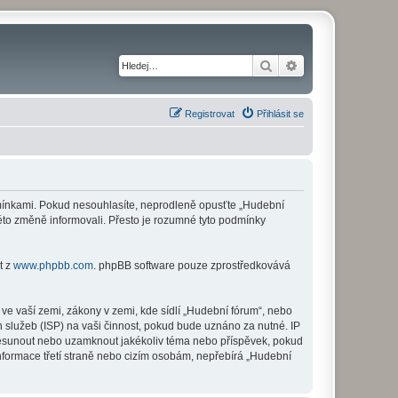
Hledat
Pokročilé hledání
Registrovat
Přihlásit se
odmínkami. Pokud nesouhlasíte, neprodleně opusťte „Hudební
této změně informovali. Přesto je rozumné tyto podmínky
t z
www.phpbb.com
. phpBB software pouze zprostředkovává
ve vaší zemi, zákony v zemi, kde sídlí „Hudební fórum“, nebo
 služeb (ISP) na vaši činnost, pokud bude uznáno za nutné. IP
 přesunout nebo uzamknout jakékoliv téma nebo příspěvek, pokud
nformace třetí straně nebo cizím osobám, nepřebírá „Hudební