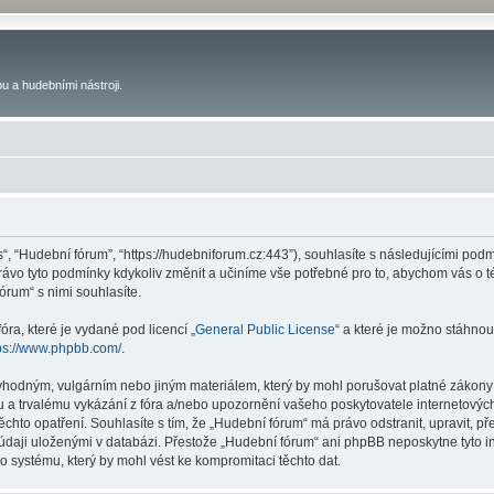
u a hudebními nástroji.
s“, “Hudební fórum”, “https://hudebniforum.cz:443”), souhlasíte s následujícími p
právo tyto podmínky kdykoliv změnit a učiníme vše potřebné pro to, abychom vás o 
rum“ s nimi souhlasíte.
ra, které je vydané pod licencí „
General Public License
“ a které je možno stáhnou
ps://www.phpbb.com/
.
vhodným, vulgárním nebo jiným materiálem, který by mohl porušovat platné zákony 
 a trvalému vykázání z fóra a/nebo upozornění vašeho poskytovatele internetových
ěchto opatření. Souhlasíte s tím, že „Hudební fórum“ má právo odstranit, upravit,
 údaji uloženými v databázi. Přestože „Hudební fórum“ ani phpBB neposkytne tyto i
o systému, který by mohl vést ke kompromitaci těchto dat.