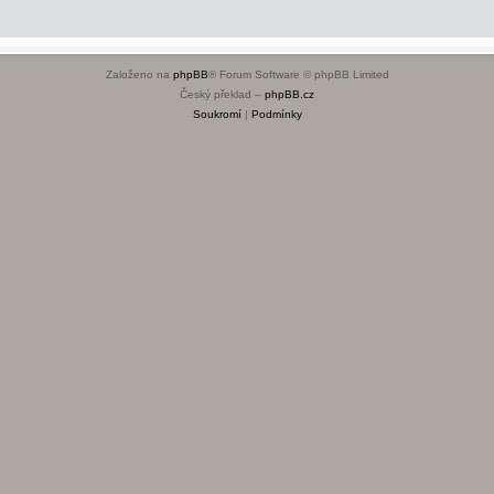
Založeno na
phpBB
® Forum Software © phpBB Limited
Český překlad –
phpBB.cz
Soukromí
|
Podmínky