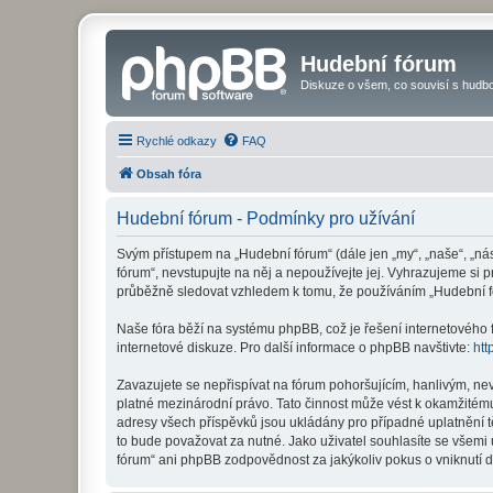
Hudební fórum
Diskuze o všem, co souvisí s hudbo
Rychlé odkazy
FAQ
Obsah fóra
Hudební fórum - Podmínky pro užívání
Svým přístupem na „Hudební fórum“ (dále jen „my“, „naše“, „ná
fórum“, nevstupujte na něj a nepoužívejte jej. Vyhrazujeme si 
průběžně sledovat vzhledem k tomu, že používáním „Hudební fó
Naše fóra běží na systému phpBB, což je řešení internetového fó
internetové diskuze. Pro další informace o phpBB navštivte:
htt
Zavazujete se nepřispívat na fórum pohoršujícím, hanlivým, ne
platné mezinárodní právo. Tato činnost může vést k okamžitému
adresy všech příspěvků jsou ukládány pro případné uplatnění t
to bude považovat za nutné. Jako uživatel souhlasíte se všemi
fórum“ ani phpBB zodpovědnost za jakýkoliv pokus o vniknutí d