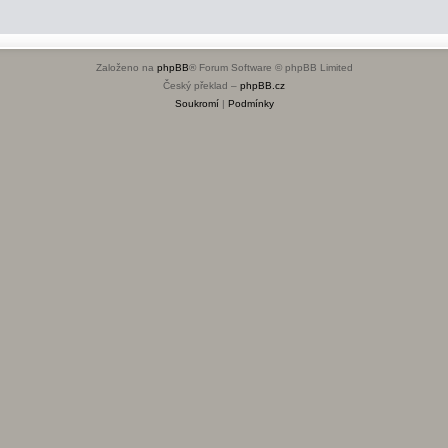
Založeno na
phpBB
® Forum Software © phpBB Limited
Český překlad –
phpBB.cz
Soukromí
|
Podmínky