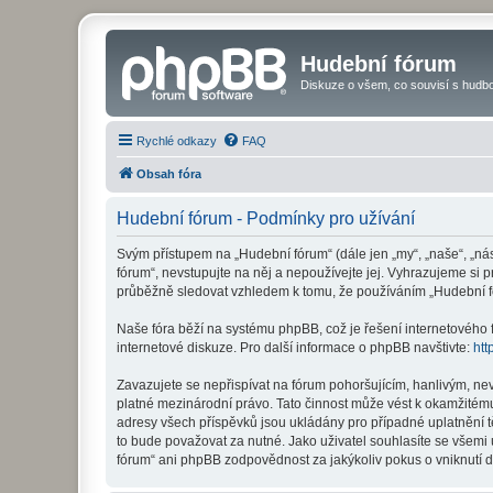
Hudební fórum
Diskuze o všem, co souvisí s hudbo
Rychlé odkazy
FAQ
Obsah fóra
Hudební fórum - Podmínky pro užívání
Svým přístupem na „Hudební fórum“ (dále jen „my“, „naše“, „ná
fórum“, nevstupujte na něj a nepoužívejte jej. Vyhrazujeme si 
průběžně sledovat vzhledem k tomu, že používáním „Hudební fó
Naše fóra běží na systému phpBB, což je řešení internetového fó
internetové diskuze. Pro další informace o phpBB navštivte:
htt
Zavazujete se nepřispívat na fórum pohoršujícím, hanlivým, ne
platné mezinárodní právo. Tato činnost může vést k okamžitému
adresy všech příspěvků jsou ukládány pro případné uplatnění t
to bude považovat za nutné. Jako uživatel souhlasíte se všemi
fórum“ ani phpBB zodpovědnost za jakýkoliv pokus o vniknutí d