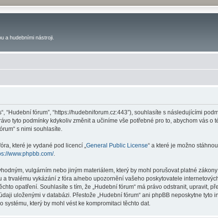
u a hudebními nástroji.
s“, “Hudební fórum”, “https://hudebniforum.cz:443”), souhlasíte s následujícími p
právo tyto podmínky kdykoliv změnit a učiníme vše potřebné pro to, abychom vás o 
rum“ s nimi souhlasíte.
ra, které je vydané pod licencí „
General Public License
“ a které je možno stáhnou
ps://www.phpbb.com/
.
vhodným, vulgárním nebo jiným materiálem, který by mohl porušovat platné zákony 
 a trvalému vykázání z fóra a/nebo upozornění vašeho poskytovatele internetových
ěchto opatření. Souhlasíte s tím, že „Hudební fórum“ má právo odstranit, upravit,
 údaji uloženými v databázi. Přestože „Hudební fórum“ ani phpBB neposkytne tyto i
o systému, který by mohl vést ke kompromitaci těchto dat.