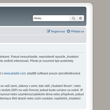
Hledat
Pokročilé hledání
Registrovat
Přihlásit se
odmínkami. Pokud nesouhlasíte, neprodleně opusťte „Hudební
této změně informovali. Přesto je rozumné tyto podmínky
t z
www.phpbb.com
. phpBB software pouze zprostředkovává
ve vaší zemi, zákony v zemi, kde sídlí „Hudební fórum“, nebo
 služeb (ISP) na vaši činnost, pokud bude uznáno za nutné. IP
 přesunout nebo uzamknout jakékoliv téma nebo příspěvek, pokud
nformace třetí straně nebo cizím osobám, nepřebírá „Hudební