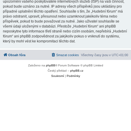
upozornění vašeho poskytovatele internetových služeb (ISP) na vaši činnost,
pokud bude uznáno za nutné. IP adresy všech příspěvků jsou ukládány pro
případné uplatnění těchto opatření. Souhlasíte s tím, že „Hudební fórum“ má
právo odstranit, upravit, přesunout nebo uzamknout jakékoliv téma nebo
příspěvek, pokud to bude považovat za nutné. Jako uživatel souhlasíte se
všemi údaji uloženými v databázi. Přestože „Hudební fórum“ ani phpBB
neposkytne tyto informace třetí straně nebo cizím osobám, nepřebírá „Hudební
fórum“ ani phpBB zodpovědnost za jakýkoliv pokus o vniknutí do systému,
který by mohl vést ke kompromitaci těchto dat.
Obsah fóra
Smazat cookies
Všechny časy jsou v
UTC+01:00
Založeno na
phpBB
® Forum Software © phpBB Limited
Český překlad –
phpBB.cz
Soukromí
|
Podmínky