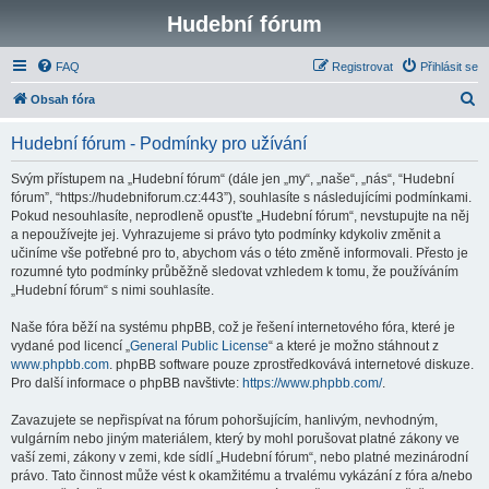
Hudební fórum
FAQ
Registrovat
Přihlásit se
H
Obsah fóra
l
Hudební fórum - Podmínky pro užívání
e
d
Svým přístupem na „Hudební fórum“ (dále jen „my“, „naše“, „nás“, “Hudební
fórum”, “https://hudebniforum.cz:443”), souhlasíte s následujícími podmínkami.
a
Pokud nesouhlasíte, neprodleně opusťte „Hudební fórum“, nevstupujte na něj
t
a nepoužívejte jej. Vyhrazujeme si právo tyto podmínky kdykoliv změnit a
učiníme vše potřebné pro to, abychom vás o této změně informovali. Přesto je
rozumné tyto podmínky průběžně sledovat vzhledem k tomu, že používáním
„Hudební fórum“ s nimi souhlasíte.
Naše fóra běží na systému phpBB, což je řešení internetového fóra, které je
vydané pod licencí „
General Public License
“ a které je možno stáhnout z
www.phpbb.com
. phpBB software pouze zprostředkovává internetové diskuze.
Pro další informace o phpBB navštivte:
https://www.phpbb.com/
.
Zavazujete se nepřispívat na fórum pohoršujícím, hanlivým, nevhodným,
vulgárním nebo jiným materiálem, který by mohl porušovat platné zákony ve
vaší zemi, zákony v zemi, kde sídlí „Hudební fórum“, nebo platné mezinárodní
právo. Tato činnost může vést k okamžitému a trvalému vykázání z fóra a/nebo