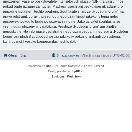
upozornění vašeho poskytovatele internetových služeb (ISP) na vaši činnost,
pokud bude uznáno za nutné. IP adresy všech příspěvků jsou ukládány pro
případné uplatnění těchto opatření. Souhlasíte s tím, že „Hudební fórum“ má
právo odstranit, upravit, přesunout nebo uzamknout jakékoliv téma nebo
příspěvek, pokud to bude považovat za nutné. Jako uživatel souhlasíte se
všemi údaji uloženými v databázi. Přestože „Hudební fórum“ ani phpBB
neposkytne tyto informace třetí straně nebo cizím osobám, nepřebírá „Hudební
fórum“ ani phpBB zodpovědnost za jakýkoliv pokus o vniknutí do systému,
který by mohl vést ke kompromitaci těchto dat.
Obsah fóra
Smazat cookies
Všechny časy jsou v
UTC+01:00
Založeno na
phpBB
® Forum Software © phpBB Limited
Český překlad –
phpBB.cz
Soukromí
|
Podmínky