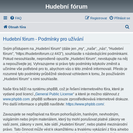
Hudební fórum
FAQ
Registrovat
Přihlásit se
H
Obsah fóra
l
Hudební fórum - Podmínky pro užívání
e
d
Svým přístupem na „Hudební fórum“ (dále jen „my“, „naše“, „nás“, “Hudební
fórum”, “https://hudebniforum.cz:443”), souhlasíte s následujícími podmínkami.
a
Pokud nesouhlasíte, neprodleně opusťte „Hudební fórum“, nevstupujte na něj
t
a nepoužívejte jej. Vyhrazujeme si právo tyto podmínky kdykoliv změnit a
učiníme vše potřebné pro to, abychom vás o této změně informovali. Přesto je
rozumné tyto podmínky průběžně sledovat vzhledem k tomu, že používáním
„Hudební fórum“ s nimi souhlasíte.
Naše fóra běží na systému phpBB, což je řešení internetového fóra, které je
vydané pod licencí „
General Public License
“ a které je možno stáhnout z
www.phpbb.com
. phpBB software pouze zprostředkovává internetové diskuze.
Pro další informace o phpBB navštivte:
https://www.phpbb.com/
.
Zavazujete se nepřispívat na fórum pohoršujícím, hanlivým, nevhodným,
vulgárním nebo jiným materiálem, který by mohl porušovat platné zákony ve
vaší zemi, zákony v zemi, kde sídlí „Hudební fórum“, nebo platné mezinárodní
právo. Tato činnost může vést k okamžitému a trvalému vykázání z fóra a/nebo