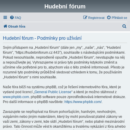
Hudební fórum
FAQ
Registrovat
Přihlásit se
H
Obsah fóra
l
Hudební fórum - Podmínky pro užívání
e
d
Svým přístupem na „Hudební fórum“ (dále jen „my“, „naše“, „nás“, “Hudební
fórum”, “https://hudebniforum.cz:443”), souhlasíte s následujícími podmínkami.
a
Pokud nesouhlasíte, neprodleně opusťte „Hudební fórum“, nevstupujte na něj
t
a nepoužívejte jej. Vyhrazujeme si právo tyto podmínky kdykoliv změnit a
učiníme vše potřebné pro to, abychom vás o této změně informovali. Přesto je
rozumné tyto podmínky průběžně sledovat vzhledem k tomu, že používáním
„Hudební fórum“ s nimi souhlasíte.
Naše fóra běží na systému phpBB, což je řešení internetového fóra, které je
vydané pod licencí „
General Public License
“ a které je možno stáhnout z
www.phpbb.com
. phpBB software pouze zprostředkovává internetové diskuze.
Pro další informace o phpBB navštivte:
https://www.phpbb.com/
.
Zavazujete se nepřispívat na fórum pohoršujícím, hanlivým, nevhodným,
vulgárním nebo jiným materiálem, který by mohl porušovat platné zákony ve
vaší zemi, zákony v zemi, kde sídlí „Hudební fórum“, nebo platné mezinárodní
právo. Tato činnost může vést k okamžitému a trvalému vykázání z fóra a/nebo