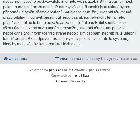
upozornění vašeho poskytovatele internetových služeb (ISP) na vaši činnost,
pokud bude uznáno za nutné. IP adresy všech příspěvků jsou ukládány pro
případné uplatnění těchto opatření. Souhlasíte s tím, že „Hudební fórum“ má
právo odstranit, upravit, přesunout nebo uzamknout jakékoliv téma nebo
příspěvek, pokud to bude považovat za nutné. Jako uživatel souhlasíte se
všemi údaji uloženými v databázi. Přestože „Hudební fórum“ ani phpBB
neposkytne tyto informace třetí straně nebo cizím osobám, nepřebírá „Hudební
fórum“ ani phpBB zodpovědnost za jakýkoliv pokus o vniknutí do systému,
který by mohl vést ke kompromitaci těchto dat.
Obsah fóra
Smazat cookies
Všechny časy jsou v
UTC+01:00
Založeno na
phpBB
® Forum Software © phpBB Limited
Český překlad –
phpBB.cz
Soukromí
|
Podmínky