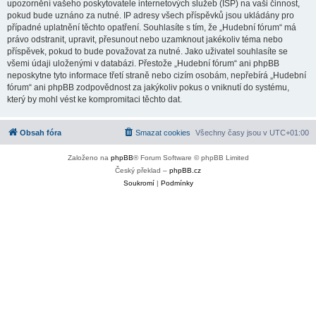
upozornění vašeho poskytovatele internetových služeb (ISP) na vaši činnost,
pokud bude uznáno za nutné. IP adresy všech příspěvků jsou ukládány pro
případné uplatnění těchto opatření. Souhlasíte s tím, že „Hudební fórum“ má
právo odstranit, upravit, přesunout nebo uzamknout jakékoliv téma nebo
příspěvek, pokud to bude považovat za nutné. Jako uživatel souhlasíte se
všemi údaji uloženými v databázi. Přestože „Hudební fórum“ ani phpBB
neposkytne tyto informace třetí straně nebo cizím osobám, nepřebírá „Hudební
fórum“ ani phpBB zodpovědnost za jakýkoliv pokus o vniknutí do systému,
který by mohl vést ke kompromitaci těchto dat.
Obsah fóra
Smazat cookies
Všechny časy jsou v
UTC+01:00
Založeno na
phpBB
® Forum Software © phpBB Limited
Český překlad –
phpBB.cz
Soukromí
|
Podmínky