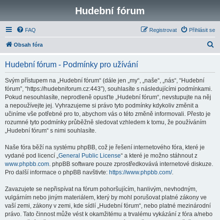
Hudební fórum
FAQ
Registrovat
Přihlásit se
H
Obsah fóra
l
Hudební fórum - Podmínky pro užívání
e
d
Svým přístupem na „Hudební fórum“ (dále jen „my“, „naše“, „nás“, “Hudební
fórum”, “https://hudebniforum.cz:443”), souhlasíte s následujícími podmínkami.
a
Pokud nesouhlasíte, neprodleně opusťte „Hudební fórum“, nevstupujte na něj
t
a nepoužívejte jej. Vyhrazujeme si právo tyto podmínky kdykoliv změnit a
učiníme vše potřebné pro to, abychom vás o této změně informovali. Přesto je
rozumné tyto podmínky průběžně sledovat vzhledem k tomu, že používáním
„Hudební fórum“ s nimi souhlasíte.
Naše fóra běží na systému phpBB, což je řešení internetového fóra, které je
vydané pod licencí „
General Public License
“ a které je možno stáhnout z
www.phpbb.com
. phpBB software pouze zprostředkovává internetové diskuze.
Pro další informace o phpBB navštivte:
https://www.phpbb.com/
.
Zavazujete se nepřispívat na fórum pohoršujícím, hanlivým, nevhodným,
vulgárním nebo jiným materiálem, který by mohl porušovat platné zákony ve
vaší zemi, zákony v zemi, kde sídlí „Hudební fórum“, nebo platné mezinárodní
právo. Tato činnost může vést k okamžitému a trvalému vykázání z fóra a/nebo