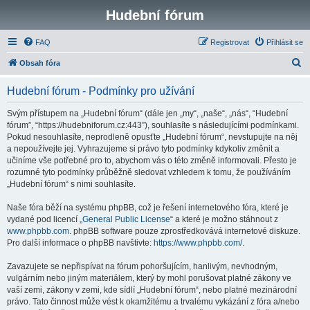
Hudební fórum
FAQ
Registrovat
Přihlásit se
H
Obsah fóra
l
Hudební fórum - Podmínky pro užívání
e
d
Svým přístupem na „Hudební fórum“ (dále jen „my“, „naše“, „nás“, “Hudební
fórum”, “https://hudebniforum.cz:443”), souhlasíte s následujícími podmínkami.
a
Pokud nesouhlasíte, neprodleně opusťte „Hudební fórum“, nevstupujte na něj
t
a nepoužívejte jej. Vyhrazujeme si právo tyto podmínky kdykoliv změnit a
učiníme vše potřebné pro to, abychom vás o této změně informovali. Přesto je
rozumné tyto podmínky průběžně sledovat vzhledem k tomu, že používáním
„Hudební fórum“ s nimi souhlasíte.
Naše fóra běží na systému phpBB, což je řešení internetového fóra, které je
vydané pod licencí „
General Public License
“ a které je možno stáhnout z
www.phpbb.com
. phpBB software pouze zprostředkovává internetové diskuze.
Pro další informace o phpBB navštivte:
https://www.phpbb.com/
.
Zavazujete se nepřispívat na fórum pohoršujícím, hanlivým, nevhodným,
vulgárním nebo jiným materiálem, který by mohl porušovat platné zákony ve
vaší zemi, zákony v zemi, kde sídlí „Hudební fórum“, nebo platné mezinárodní
právo. Tato činnost může vést k okamžitému a trvalému vykázání z fóra a/nebo