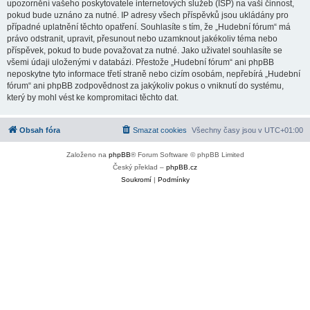
upozornění vašeho poskytovatele internetových služeb (ISP) na vaši činnost,
pokud bude uznáno za nutné. IP adresy všech příspěvků jsou ukládány pro
případné uplatnění těchto opatření. Souhlasíte s tím, že „Hudební fórum“ má
právo odstranit, upravit, přesunout nebo uzamknout jakékoliv téma nebo
příspěvek, pokud to bude považovat za nutné. Jako uživatel souhlasíte se
všemi údaji uloženými v databázi. Přestože „Hudební fórum“ ani phpBB
neposkytne tyto informace třetí straně nebo cizím osobám, nepřebírá „Hudební
fórum“ ani phpBB zodpovědnost za jakýkoliv pokus o vniknutí do systému,
který by mohl vést ke kompromitaci těchto dat.
Obsah fóra
Smazat cookies
Všechny časy jsou v
UTC+01:00
Založeno na
phpBB
® Forum Software © phpBB Limited
Český překlad –
phpBB.cz
Soukromí
|
Podmínky