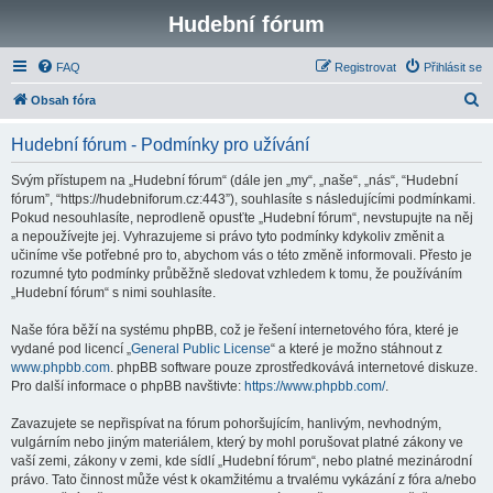
Hudební fórum
FAQ
Registrovat
Přihlásit se
H
Obsah fóra
l
Hudební fórum - Podmínky pro užívání
e
d
Svým přístupem na „Hudební fórum“ (dále jen „my“, „naše“, „nás“, “Hudební
fórum”, “https://hudebniforum.cz:443”), souhlasíte s následujícími podmínkami.
a
Pokud nesouhlasíte, neprodleně opusťte „Hudební fórum“, nevstupujte na něj
t
a nepoužívejte jej. Vyhrazujeme si právo tyto podmínky kdykoliv změnit a
učiníme vše potřebné pro to, abychom vás o této změně informovali. Přesto je
rozumné tyto podmínky průběžně sledovat vzhledem k tomu, že používáním
„Hudební fórum“ s nimi souhlasíte.
Naše fóra běží na systému phpBB, což je řešení internetového fóra, které je
vydané pod licencí „
General Public License
“ a které je možno stáhnout z
www.phpbb.com
. phpBB software pouze zprostředkovává internetové diskuze.
Pro další informace o phpBB navštivte:
https://www.phpbb.com/
.
Zavazujete se nepřispívat na fórum pohoršujícím, hanlivým, nevhodným,
vulgárním nebo jiným materiálem, který by mohl porušovat platné zákony ve
vaší zemi, zákony v zemi, kde sídlí „Hudební fórum“, nebo platné mezinárodní
právo. Tato činnost může vést k okamžitému a trvalému vykázání z fóra a/nebo