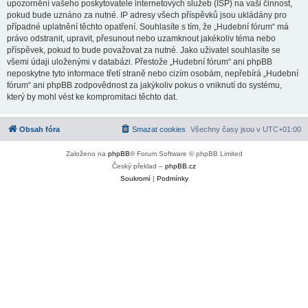
upozornění vašeho poskytovatele internetových služeb (ISP) na vaši činnost,
pokud bude uznáno za nutné. IP adresy všech příspěvků jsou ukládány pro
případné uplatnění těchto opatření. Souhlasíte s tím, že „Hudební fórum“ má
právo odstranit, upravit, přesunout nebo uzamknout jakékoliv téma nebo
příspěvek, pokud to bude považovat za nutné. Jako uživatel souhlasíte se
všemi údaji uloženými v databázi. Přestože „Hudební fórum“ ani phpBB
neposkytne tyto informace třetí straně nebo cizím osobám, nepřebírá „Hudební
fórum“ ani phpBB zodpovědnost za jakýkoliv pokus o vniknutí do systému,
který by mohl vést ke kompromitaci těchto dat.
Obsah fóra
Smazat cookies
Všechny časy jsou v
UTC+01:00
Založeno na
phpBB
® Forum Software © phpBB Limited
Český překlad –
phpBB.cz
Soukromí
|
Podmínky