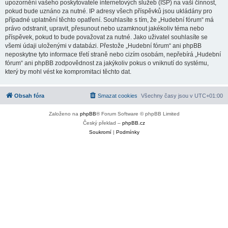
upozornění vašeho poskytovatele internetových služeb (ISP) na vaši činnost,
pokud bude uznáno za nutné. IP adresy všech příspěvků jsou ukládány pro
případné uplatnění těchto opatření. Souhlasíte s tím, že „Hudební fórum“ má
právo odstranit, upravit, přesunout nebo uzamknout jakékoliv téma nebo
příspěvek, pokud to bude považovat za nutné. Jako uživatel souhlasíte se
všemi údaji uloženými v databázi. Přestože „Hudební fórum“ ani phpBB
neposkytne tyto informace třetí straně nebo cizím osobám, nepřebírá „Hudební
fórum“ ani phpBB zodpovědnost za jakýkoliv pokus o vniknutí do systému,
který by mohl vést ke kompromitaci těchto dat.
Obsah fóra
Smazat cookies
Všechny časy jsou v
UTC+01:00
Založeno na
phpBB
® Forum Software © phpBB Limited
Český překlad –
phpBB.cz
Soukromí
|
Podmínky