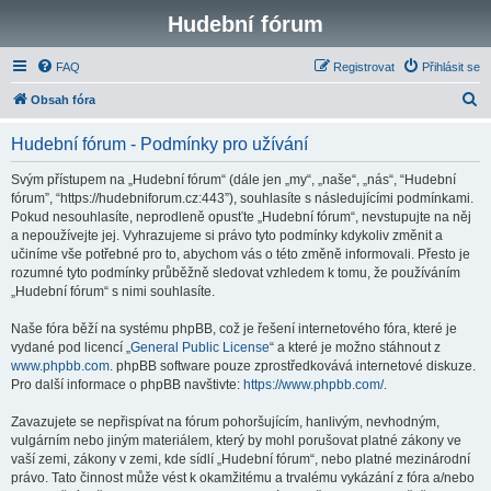
Hudební fórum
FAQ
Registrovat
Přihlásit se
H
Obsah fóra
l
Hudební fórum - Podmínky pro užívání
e
d
Svým přístupem na „Hudební fórum“ (dále jen „my“, „naše“, „nás“, “Hudební
fórum”, “https://hudebniforum.cz:443”), souhlasíte s následujícími podmínkami.
a
Pokud nesouhlasíte, neprodleně opusťte „Hudební fórum“, nevstupujte na něj
t
a nepoužívejte jej. Vyhrazujeme si právo tyto podmínky kdykoliv změnit a
učiníme vše potřebné pro to, abychom vás o této změně informovali. Přesto je
rozumné tyto podmínky průběžně sledovat vzhledem k tomu, že používáním
„Hudební fórum“ s nimi souhlasíte.
Naše fóra běží na systému phpBB, což je řešení internetového fóra, které je
vydané pod licencí „
General Public License
“ a které je možno stáhnout z
www.phpbb.com
. phpBB software pouze zprostředkovává internetové diskuze.
Pro další informace o phpBB navštivte:
https://www.phpbb.com/
.
Zavazujete se nepřispívat na fórum pohoršujícím, hanlivým, nevhodným,
vulgárním nebo jiným materiálem, který by mohl porušovat platné zákony ve
vaší zemi, zákony v zemi, kde sídlí „Hudební fórum“, nebo platné mezinárodní
právo. Tato činnost může vést k okamžitému a trvalému vykázání z fóra a/nebo