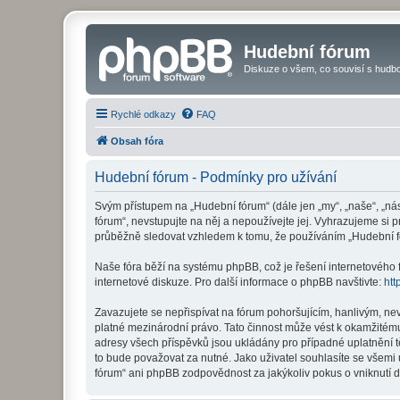
Hudební fórum
Diskuze o všem, co souvisí s hudbo
Rychlé odkazy
FAQ
Obsah fóra
Hudební fórum - Podmínky pro užívání
Svým přístupem na „Hudební fórum“ (dále jen „my“, „naše“, „ná
fórum“, nevstupujte na něj a nepoužívejte jej. Vyhrazujeme si 
průběžně sledovat vzhledem k tomu, že používáním „Hudební fó
Naše fóra běží na systému phpBB, což je řešení internetového fó
internetové diskuze. Pro další informace o phpBB navštivte:
htt
Zavazujete se nepřispívat na fórum pohoršujícím, hanlivým, ne
platné mezinárodní právo. Tato činnost může vést k okamžitému
adresy všech příspěvků jsou ukládány pro případné uplatnění t
to bude považovat za nutné. Jako uživatel souhlasíte se všemi
fórum“ ani phpBB zodpovědnost za jakýkoliv pokus o vniknutí d