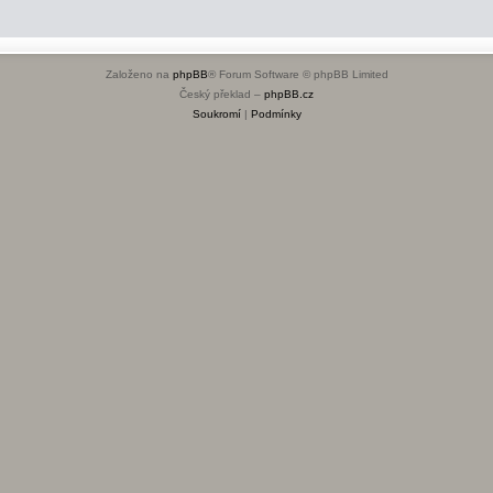
Založeno na
phpBB
® Forum Software © phpBB Limited
Český překlad –
phpBB.cz
Soukromí
|
Podmínky