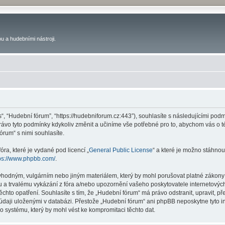
u a hudebními nástroji.
s“, “Hudební fórum”, “https://hudebniforum.cz:443”), souhlasíte s následujícími p
právo tyto podmínky kdykoliv změnit a učiníme vše potřebné pro to, abychom vás o 
rum“ s nimi souhlasíte.
ra, které je vydané pod licencí „
General Public License
“ a které je možno stáhnou
ps://www.phpbb.com/
.
vhodným, vulgárním nebo jiným materiálem, který by mohl porušovat platné zákony 
 a trvalému vykázání z fóra a/nebo upozornění vašeho poskytovatele internetových
ěchto opatření. Souhlasíte s tím, že „Hudební fórum“ má právo odstranit, upravit,
 údaji uloženými v databázi. Přestože „Hudební fórum“ ani phpBB neposkytne tyto i
o systému, který by mohl vést ke kompromitaci těchto dat.