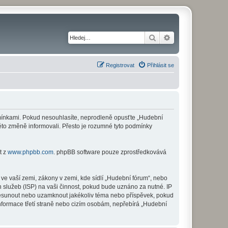
Hledat
Pokročilé hledání
Registrovat
Přihlásit se
odmínkami. Pokud nesouhlasíte, neprodleně opusťte „Hudební
této změně informovali. Přesto je rozumné tyto podmínky
t z
www.phpbb.com
. phpBB software pouze zprostředkovává
ve vaší zemi, zákony v zemi, kde sídlí „Hudební fórum“, nebo
 služeb (ISP) na vaši činnost, pokud bude uznáno za nutné. IP
 přesunout nebo uzamknout jakékoliv téma nebo příspěvek, pokud
nformace třetí straně nebo cizím osobám, nepřebírá „Hudební