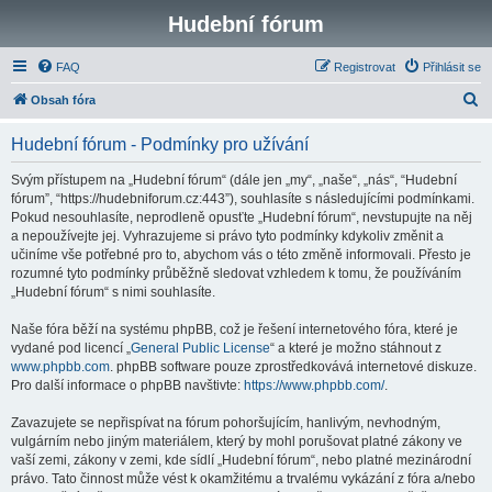
Hudební fórum
FAQ
Registrovat
Přihlásit se
H
Obsah fóra
l
Hudební fórum - Podmínky pro užívání
e
d
Svým přístupem na „Hudební fórum“ (dále jen „my“, „naše“, „nás“, “Hudební
fórum”, “https://hudebniforum.cz:443”), souhlasíte s následujícími podmínkami.
a
Pokud nesouhlasíte, neprodleně opusťte „Hudební fórum“, nevstupujte na něj
t
a nepoužívejte jej. Vyhrazujeme si právo tyto podmínky kdykoliv změnit a
učiníme vše potřebné pro to, abychom vás o této změně informovali. Přesto je
rozumné tyto podmínky průběžně sledovat vzhledem k tomu, že používáním
„Hudební fórum“ s nimi souhlasíte.
Naše fóra běží na systému phpBB, což je řešení internetového fóra, které je
vydané pod licencí „
General Public License
“ a které je možno stáhnout z
www.phpbb.com
. phpBB software pouze zprostředkovává internetové diskuze.
Pro další informace o phpBB navštivte:
https://www.phpbb.com/
.
Zavazujete se nepřispívat na fórum pohoršujícím, hanlivým, nevhodným,
vulgárním nebo jiným materiálem, který by mohl porušovat platné zákony ve
vaší zemi, zákony v zemi, kde sídlí „Hudební fórum“, nebo platné mezinárodní
právo. Tato činnost může vést k okamžitému a trvalému vykázání z fóra a/nebo