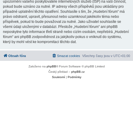
upozornění vašeho poskytovatele internetových služeb (ISP) na vaši činnost,
pokud bude uznáno za nutné. IP adresy všech příspěvků jsou ukládány pro
případné uplatnění těchto opatření. Souhlasíte s tím, že „Hudební fórum“ má
právo odstranit, upravit, přesunout nebo uzamknout jakékoliv téma nebo
příspěvek, pokud to bude považovat za nutné. Jako uživatel souhlasíte se
všemi údaji uloženými v databázi. Přestože „Hudební fórum“ ani phpBB
neposkytne tyto informace třetí straně nebo cizím osobám, nepřebírá „Hudební
fórum“ ani phpBB zodpovědnost za jakýkoliv pokus o vniknutí do systému,
který by mohl vést ke kompromitaci těchto dat.
Obsah fóra
Smazat cookies
Všechny časy jsou v
UTC+01:00
Založeno na
phpBB
® Forum Software © phpBB Limited
Český překlad –
phpBB.cz
Soukromí
|
Podmínky