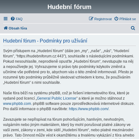
Hudební fórum
FAQ
Registrovat
Přihlásit se
H
Obsah fóra
l
Hudební fórum - Podmínky pro užívání
e
d
Svým přístupem na „Hudební fórum“ (dále jen „my“, „naše“, „nás“, “Hudební
fórum”, “https://hudebniforum.cz:443”), souhlasíte s následujícími podmínkami.
a
Pokud nesouhlasíte, neprodleně opusťte „Hudební fórum“, nevstupujte na něj
t
a nepoužívejte jej. Vyhrazujeme si právo tyto podmínky kdykoliv změnit a
učiníme vše potřebné pro to, abychom vás o této změně informovali. Přesto je
rozumné tyto podmínky průběžně sledovat vzhledem k tomu, že používáním
„Hudební fórum“ s nimi souhlasíte.
Naše fóra běží na systému phpBB, což je řešení internetového fóra, které je
vydané pod licencí „
General Public License
“ a které je možno stáhnout z
www.phpbb.com
. phpBB software pouze zprostředkovává internetové diskuze.
Pro další informace o phpBB navštivte:
https://www.phpbb.com/
.
Zavazujete se nepřispívat na fórum pohoršujícím, hanlivým, nevhodným,
vulgárním nebo jiným materiálem, který by mohl porušovat platné zákony ve
vaší zemi, zákony v zemi, kde sídlí „Hudební fórum“, nebo platné mezinárodní
právo. Tato činnost může vést k okamžitému a trvalému vykázání z fóra a/nebo