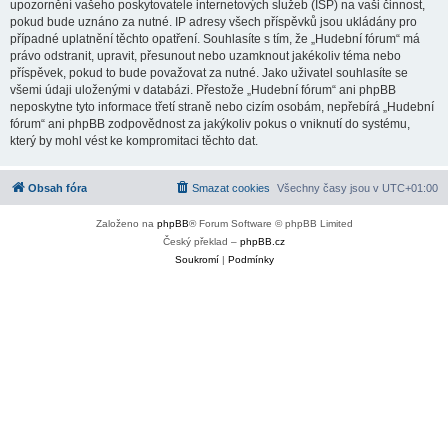
upozornění vašeho poskytovatele internetových služeb (ISP) na vaši činnost,
pokud bude uznáno za nutné. IP adresy všech příspěvků jsou ukládány pro
případné uplatnění těchto opatření. Souhlasíte s tím, že „Hudební fórum“ má
právo odstranit, upravit, přesunout nebo uzamknout jakékoliv téma nebo
příspěvek, pokud to bude považovat za nutné. Jako uživatel souhlasíte se
všemi údaji uloženými v databázi. Přestože „Hudební fórum“ ani phpBB
neposkytne tyto informace třetí straně nebo cizím osobám, nepřebírá „Hudební
fórum“ ani phpBB zodpovědnost za jakýkoliv pokus o vniknutí do systému,
který by mohl vést ke kompromitaci těchto dat.
Obsah fóra
Smazat cookies
Všechny časy jsou v
UTC+01:00
Založeno na
phpBB
® Forum Software © phpBB Limited
Český překlad –
phpBB.cz
Soukromí
|
Podmínky