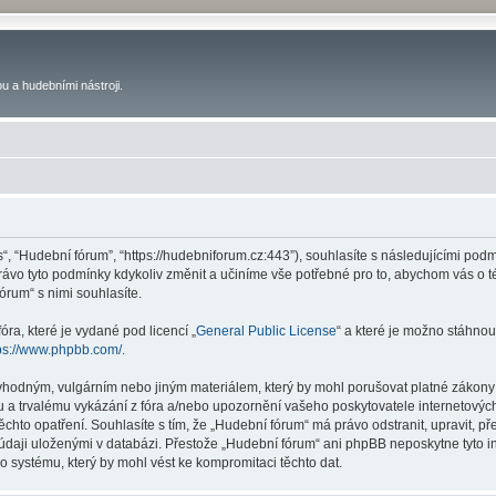
u a hudebními nástroji.
s“, “Hudební fórum”, “https://hudebniforum.cz:443”), souhlasíte s následujícími p
právo tyto podmínky kdykoliv změnit a učiníme vše potřebné pro to, abychom vás o 
rum“ s nimi souhlasíte.
ra, které je vydané pod licencí „
General Public License
“ a které je možno stáhnou
ps://www.phpbb.com/
.
vhodným, vulgárním nebo jiným materiálem, který by mohl porušovat platné zákony 
 a trvalému vykázání z fóra a/nebo upozornění vašeho poskytovatele internetových
ěchto opatření. Souhlasíte s tím, že „Hudební fórum“ má právo odstranit, upravit,
 údaji uloženými v databázi. Přestože „Hudební fórum“ ani phpBB neposkytne tyto i
o systému, který by mohl vést ke kompromitaci těchto dat.