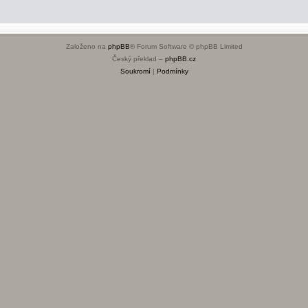
Založeno na
phpBB
® Forum Software © phpBB Limited
Český překlad –
phpBB.cz
Soukromí
|
Podmínky