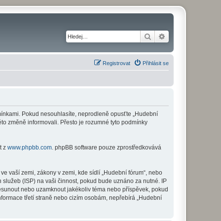
Hledat
Pokročilé hledání
Registrovat
Přihlásit se
odmínkami. Pokud nesouhlasíte, neprodleně opusťte „Hudební
této změně informovali. Přesto je rozumné tyto podmínky
t z
www.phpbb.com
. phpBB software pouze zprostředkovává
ve vaší zemi, zákony v zemi, kde sídlí „Hudební fórum“, nebo
 služeb (ISP) na vaši činnost, pokud bude uznáno za nutné. IP
 přesunout nebo uzamknout jakékoliv téma nebo příspěvek, pokud
nformace třetí straně nebo cizím osobám, nepřebírá „Hudební