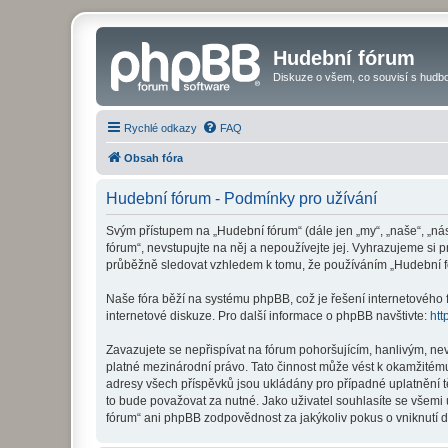
Hudební fórum
Diskuze o všem, co souvisí s hudbo
Rychlé odkazy
FAQ
Obsah fóra
Hudební fórum - Podmínky pro užívání
Svým přístupem na „Hudební fórum“ (dále jen „my“, „naše“, „ná
fórum“, nevstupujte na něj a nepoužívejte jej. Vyhrazujeme si 
průběžně sledovat vzhledem k tomu, že používáním „Hudební fó
Naše fóra běží na systému phpBB, což je řešení internetového fó
internetové diskuze. Pro další informace o phpBB navštivte:
htt
Zavazujete se nepřispívat na fórum pohoršujícím, hanlivým, ne
platné mezinárodní právo. Tato činnost může vést k okamžitému
adresy všech příspěvků jsou ukládány pro případné uplatnění t
to bude považovat za nutné. Jako uživatel souhlasíte se všemi
fórum“ ani phpBB zodpovědnost za jakýkoliv pokus o vniknutí d