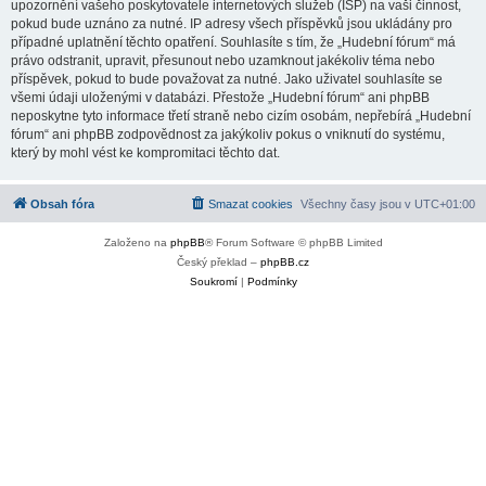
upozornění vašeho poskytovatele internetových služeb (ISP) na vaši činnost,
pokud bude uznáno za nutné. IP adresy všech příspěvků jsou ukládány pro
případné uplatnění těchto opatření. Souhlasíte s tím, že „Hudební fórum“ má
právo odstranit, upravit, přesunout nebo uzamknout jakékoliv téma nebo
příspěvek, pokud to bude považovat za nutné. Jako uživatel souhlasíte se
všemi údaji uloženými v databázi. Přestože „Hudební fórum“ ani phpBB
neposkytne tyto informace třetí straně nebo cizím osobám, nepřebírá „Hudební
fórum“ ani phpBB zodpovědnost za jakýkoliv pokus o vniknutí do systému,
který by mohl vést ke kompromitaci těchto dat.
Obsah fóra
Smazat cookies
Všechny časy jsou v
UTC+01:00
Založeno na
phpBB
® Forum Software © phpBB Limited
Český překlad –
phpBB.cz
Soukromí
|
Podmínky