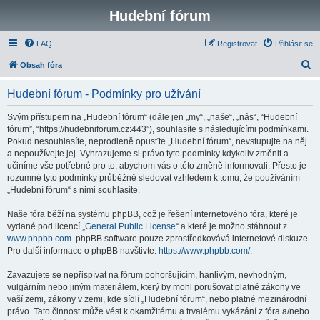
Hudební fórum
FAQ
Registrovat
Přihlásit se
H
Obsah fóra
l
Hudební fórum - Podmínky pro užívání
e
d
Svým přístupem na „Hudební fórum“ (dále jen „my“, „naše“, „nás“, “Hudební
fórum”, “https://hudebniforum.cz:443”), souhlasíte s následujícími podmínkami.
a
Pokud nesouhlasíte, neprodleně opusťte „Hudební fórum“, nevstupujte na něj
t
a nepoužívejte jej. Vyhrazujeme si právo tyto podmínky kdykoliv změnit a
učiníme vše potřebné pro to, abychom vás o této změně informovali. Přesto je
rozumné tyto podmínky průběžně sledovat vzhledem k tomu, že používáním
„Hudební fórum“ s nimi souhlasíte.
Naše fóra běží na systému phpBB, což je řešení internetového fóra, které je
vydané pod licencí „
General Public License
“ a které je možno stáhnout z
www.phpbb.com
. phpBB software pouze zprostředkovává internetové diskuze.
Pro další informace o phpBB navštivte:
https://www.phpbb.com/
.
Zavazujete se nepřispívat na fórum pohoršujícím, hanlivým, nevhodným,
vulgárním nebo jiným materiálem, který by mohl porušovat platné zákony ve
vaší zemi, zákony v zemi, kde sídlí „Hudební fórum“, nebo platné mezinárodní
právo. Tato činnost může vést k okamžitému a trvalému vykázání z fóra a/nebo