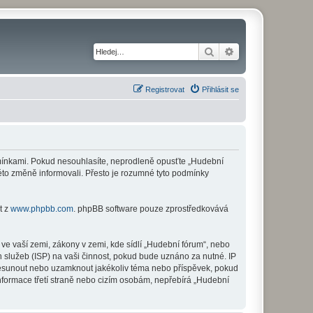
Hledat
Pokročilé hledání
Registrovat
Přihlásit se
odmínkami. Pokud nesouhlasíte, neprodleně opusťte „Hudební
této změně informovali. Přesto je rozumné tyto podmínky
t z
www.phpbb.com
. phpBB software pouze zprostředkovává
ve vaší zemi, zákony v zemi, kde sídlí „Hudební fórum“, nebo
 služeb (ISP) na vaši činnost, pokud bude uznáno za nutné. IP
 přesunout nebo uzamknout jakékoliv téma nebo příspěvek, pokud
nformace třetí straně nebo cizím osobám, nepřebírá „Hudební