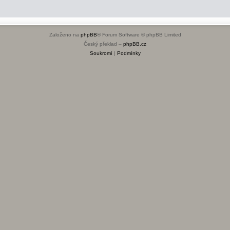
Založeno na
phpBB
® Forum Software © phpBB Limited
Český překlad –
phpBB.cz
Soukromí
|
Podmínky