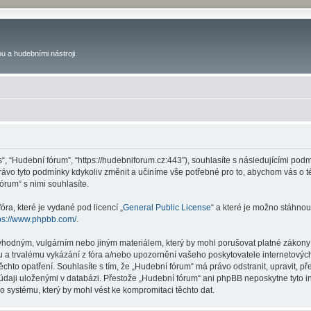
u a hudebními nástroji.
s“, “Hudební fórum”, “https://hudebniforum.cz:443”), souhlasíte s následujícími p
právo tyto podmínky kdykoliv změnit a učiníme vše potřebné pro to, abychom vás o 
rum“ s nimi souhlasíte.
ra, které je vydané pod licencí „
General Public License
“ a které je možno stáhnou
ps://www.phpbb.com/
.
vhodným, vulgárním nebo jiným materiálem, který by mohl porušovat platné zákony 
 a trvalému vykázání z fóra a/nebo upozornění vašeho poskytovatele internetových
ěchto opatření. Souhlasíte s tím, že „Hudební fórum“ má právo odstranit, upravit,
 údaji uloženými v databázi. Přestože „Hudební fórum“ ani phpBB neposkytne tyto i
o systému, který by mohl vést ke kompromitaci těchto dat.