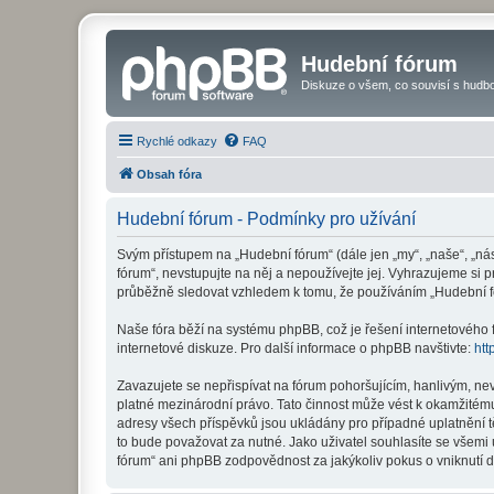
Hudební fórum
Diskuze o všem, co souvisí s hudbo
Rychlé odkazy
FAQ
Obsah fóra
Hudební fórum - Podmínky pro užívání
Svým přístupem na „Hudební fórum“ (dále jen „my“, „naše“, „ná
fórum“, nevstupujte na něj a nepoužívejte jej. Vyhrazujeme si 
průběžně sledovat vzhledem k tomu, že používáním „Hudební fó
Naše fóra běží na systému phpBB, což je řešení internetového fó
internetové diskuze. Pro další informace o phpBB navštivte:
htt
Zavazujete se nepřispívat na fórum pohoršujícím, hanlivým, ne
platné mezinárodní právo. Tato činnost může vést k okamžitému
adresy všech příspěvků jsou ukládány pro případné uplatnění t
to bude považovat za nutné. Jako uživatel souhlasíte se všemi
fórum“ ani phpBB zodpovědnost za jakýkoliv pokus o vniknutí d