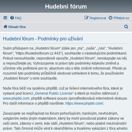
Hudební fórum
FAQ
Registrovat
Přihlásit se
H
Obsah fóra
l
Hudební fórum - Podmínky pro užívání
e
d
Svým přístupem na „Hudební fórum“ (dále jen „my“, „naše“, „nás“, “Hudební
fórum”, “https://hudebniforum.cz:443”), souhlasíte s následujícími podmínkami.
a
Pokud nesouhlasíte, neprodleně opusťte „Hudební fórum“, nevstupujte na něj
t
a nepoužívejte jej. Vyhrazujeme si právo tyto podmínky kdykoliv změnit a
učiníme vše potřebné pro to, abychom vás o této změně informovali. Přesto je
rozumné tyto podmínky průběžně sledovat vzhledem k tomu, že používáním
„Hudební fórum“ s nimi souhlasíte.
Naše fóra běží na systému phpBB, což je řešení internetového fóra, které je
vydané pod licencí „
General Public License
“ a které je možno stáhnout z
www.phpbb.com
. phpBB software pouze zprostředkovává internetové diskuze.
Pro další informace o phpBB navštivte:
https://www.phpbb.com/
.
Zavazujete se nepřispívat na fórum pohoršujícím, hanlivým, nevhodným,
vulgárním nebo jiným materiálem, který by mohl porušovat platné zákony ve
vaší zemi, zákony v zemi, kde sídlí „Hudební fórum“, nebo platné mezinárodní
právo. Tato činnost může vést k okamžitému a trvalému vykázání z fóra a/nebo