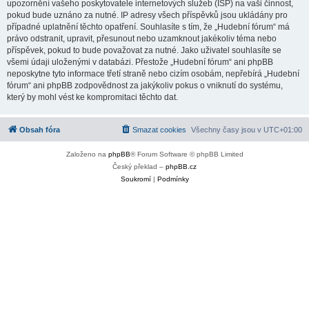
upozornění vašeho poskytovatele internetových služeb (ISP) na vaši činnost,
pokud bude uznáno za nutné. IP adresy všech příspěvků jsou ukládány pro
případné uplatnění těchto opatření. Souhlasíte s tím, že „Hudební fórum“ má
právo odstranit, upravit, přesunout nebo uzamknout jakékoliv téma nebo
příspěvek, pokud to bude považovat za nutné. Jako uživatel souhlasíte se
všemi údaji uloženými v databázi. Přestože „Hudební fórum“ ani phpBB
neposkytne tyto informace třetí straně nebo cizím osobám, nepřebírá „Hudební
fórum“ ani phpBB zodpovědnost za jakýkoliv pokus o vniknutí do systému,
který by mohl vést ke kompromitaci těchto dat.
Obsah fóra
Smazat cookies
Všechny časy jsou v
UTC+01:00
Založeno na
phpBB
® Forum Software © phpBB Limited
Český překlad –
phpBB.cz
Soukromí
|
Podmínky