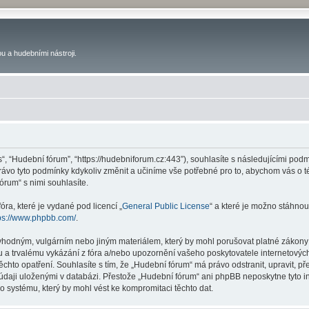
u a hudebními nástroji.
s“, “Hudební fórum”, “https://hudebniforum.cz:443”), souhlasíte s následujícími p
právo tyto podmínky kdykoliv změnit a učiníme vše potřebné pro to, abychom vás o 
rum“ s nimi souhlasíte.
ra, které je vydané pod licencí „
General Public License
“ a které je možno stáhnou
ps://www.phpbb.com/
.
vhodným, vulgárním nebo jiným materiálem, který by mohl porušovat platné zákony 
 a trvalému vykázání z fóra a/nebo upozornění vašeho poskytovatele internetových
ěchto opatření. Souhlasíte s tím, že „Hudební fórum“ má právo odstranit, upravit,
 údaji uloženými v databázi. Přestože „Hudební fórum“ ani phpBB neposkytne tyto i
o systému, který by mohl vést ke kompromitaci těchto dat.