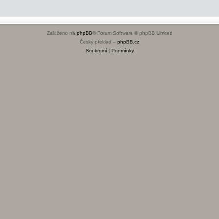
Založeno na
phpBB
® Forum Software © phpBB Limited
Český překlad –
phpBB.cz
Soukromí
|
Podmínky