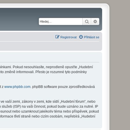
Hledat
Pokročilé hledání
Registrovat
Přihlásit se
odmínkami. Pokud nesouhlasíte, neprodleně opusťte „Hudební
této změně informovali. Přesto je rozumné tyto podmínky
t z
www.phpbb.com
. phpBB software pouze zprostředkovává
ve vaší zemi, zákony v zemi, kde sídlí „Hudební fórum“, nebo
 služeb (ISP) na vaši činnost, pokud bude uznáno za nutné. IP
 přesunout nebo uzamknout jakékoliv téma nebo příspěvek, pokud
nformace třetí straně nebo cizím osobám, nepřebírá „Hudební