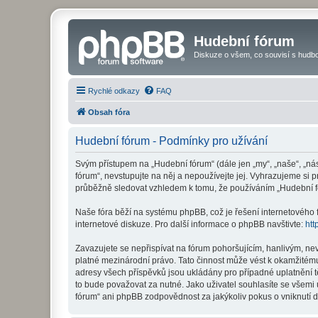
Hudební fórum
Diskuze o všem, co souvisí s hudbo
Rychlé odkazy
FAQ
Obsah fóra
Hudební fórum - Podmínky pro užívání
Svým přístupem na „Hudební fórum“ (dále jen „my“, „naše“, „ná
fórum“, nevstupujte na něj a nepoužívejte jej. Vyhrazujeme si 
průběžně sledovat vzhledem k tomu, že používáním „Hudební fó
Naše fóra běží na systému phpBB, což je řešení internetového fó
internetové diskuze. Pro další informace o phpBB navštivte:
htt
Zavazujete se nepřispívat na fórum pohoršujícím, hanlivým, ne
platné mezinárodní právo. Tato činnost může vést k okamžitému
adresy všech příspěvků jsou ukládány pro případné uplatnění t
to bude považovat za nutné. Jako uživatel souhlasíte se všemi
fórum“ ani phpBB zodpovědnost za jakýkoliv pokus o vniknutí d