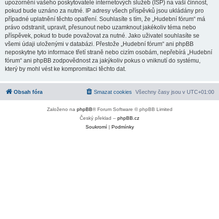
upozornění vašeho poskytovatele internetových služeb (ISP) na vaši činnost,
pokud bude uznáno za nutné. IP adresy všech příspěvků jsou ukládány pro
případné uplatnění těchto opatření. Souhlasíte s tím, že „Hudební fórum“ má
právo odstranit, upravit, přesunout nebo uzamknout jakékoliv téma nebo
příspěvek, pokud to bude považovat za nutné. Jako uživatel souhlasíte se
všemi údaji uloženými v databázi. Přestože „Hudební fórum“ ani phpBB
neposkytne tyto informace třetí straně nebo cizím osobám, nepřebírá „Hudební
fórum“ ani phpBB zodpovědnost za jakýkoliv pokus o vniknutí do systému,
který by mohl vést ke kompromitaci těchto dat.
Obsah fóra
Smazat cookies
Všechny časy jsou v
UTC+01:00
Založeno na
phpBB
® Forum Software © phpBB Limited
Český překlad –
phpBB.cz
Soukromí
|
Podmínky