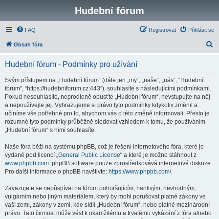
Hudební fórum
FAQ
Registrovat
Přihlásit se
H
Obsah fóra
l
Hudební fórum - Podmínky pro užívání
e
d
Svým přístupem na „Hudební fórum“ (dále jen „my“, „naše“, „nás“, “Hudební
fórum”, “https://hudebniforum.cz:443”), souhlasíte s následujícími podmínkami.
a
Pokud nesouhlasíte, neprodleně opusťte „Hudební fórum“, nevstupujte na něj
t
a nepoužívejte jej. Vyhrazujeme si právo tyto podmínky kdykoliv změnit a
učiníme vše potřebné pro to, abychom vás o této změně informovali. Přesto je
rozumné tyto podmínky průběžně sledovat vzhledem k tomu, že používáním
„Hudební fórum“ s nimi souhlasíte.
Naše fóra běží na systému phpBB, což je řešení internetového fóra, které je
vydané pod licencí „
General Public License
“ a které je možno stáhnout z
www.phpbb.com
. phpBB software pouze zprostředkovává internetové diskuze.
Pro další informace o phpBB navštivte:
https://www.phpbb.com/
.
Zavazujete se nepřispívat na fórum pohoršujícím, hanlivým, nevhodným,
vulgárním nebo jiným materiálem, který by mohl porušovat platné zákony ve
vaší zemi, zákony v zemi, kde sídlí „Hudební fórum“, nebo platné mezinárodní
právo. Tato činnost může vést k okamžitému a trvalému vykázání z fóra a/nebo