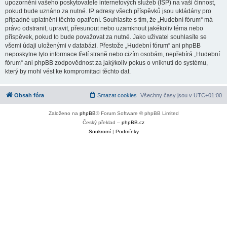
upozornění vašeho poskytovatele internetových služeb (ISP) na vaši činnost,
pokud bude uznáno za nutné. IP adresy všech příspěvků jsou ukládány pro
případné uplatnění těchto opatření. Souhlasíte s tím, že „Hudební fórum“ má
právo odstranit, upravit, přesunout nebo uzamknout jakékoliv téma nebo
příspěvek, pokud to bude považovat za nutné. Jako uživatel souhlasíte se
všemi údaji uloženými v databázi. Přestože „Hudební fórum“ ani phpBB
neposkytne tyto informace třetí straně nebo cizím osobám, nepřebírá „Hudební
fórum“ ani phpBB zodpovědnost za jakýkoliv pokus o vniknutí do systému,
který by mohl vést ke kompromitaci těchto dat.
Obsah fóra
Smazat cookies
Všechny časy jsou v
UTC+01:00
Založeno na
phpBB
® Forum Software © phpBB Limited
Český překlad –
phpBB.cz
Soukromí
|
Podmínky