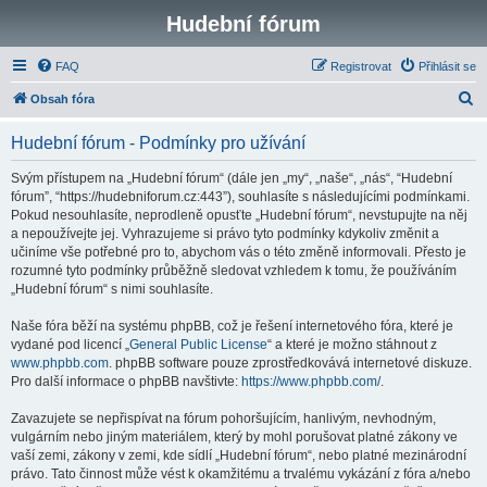
Hudební fórum
FAQ
Registrovat
Přihlásit se
H
Obsah fóra
l
Hudební fórum - Podmínky pro užívání
e
d
Svým přístupem na „Hudební fórum“ (dále jen „my“, „naše“, „nás“, “Hudební
fórum”, “https://hudebniforum.cz:443”), souhlasíte s následujícími podmínkami.
a
Pokud nesouhlasíte, neprodleně opusťte „Hudební fórum“, nevstupujte na něj
t
a nepoužívejte jej. Vyhrazujeme si právo tyto podmínky kdykoliv změnit a
učiníme vše potřebné pro to, abychom vás o této změně informovali. Přesto je
rozumné tyto podmínky průběžně sledovat vzhledem k tomu, že používáním
„Hudební fórum“ s nimi souhlasíte.
Naše fóra běží na systému phpBB, což je řešení internetového fóra, které je
vydané pod licencí „
General Public License
“ a které je možno stáhnout z
www.phpbb.com
. phpBB software pouze zprostředkovává internetové diskuze.
Pro další informace o phpBB navštivte:
https://www.phpbb.com/
.
Zavazujete se nepřispívat na fórum pohoršujícím, hanlivým, nevhodným,
vulgárním nebo jiným materiálem, který by mohl porušovat platné zákony ve
vaší zemi, zákony v zemi, kde sídlí „Hudební fórum“, nebo platné mezinárodní
právo. Tato činnost může vést k okamžitému a trvalému vykázání z fóra a/nebo